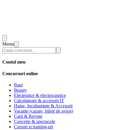
Meniu
Contul meu
Concursuri online
Bani
Beauty
Electronice & electrocasnice
Calculatoare & accesorii IT
Haine, Incaltaminte & Accesorii
Vacante (cazare, bilete de avion)
Carti & Reviste
Concerte & spectacole
Cursuri si training-uri