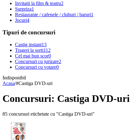
Invitatii la film & teatru
2
Surpriza
1
Restaurante / cafenele / cluburi / baruri
1
Jocuri
4
Tipuri de concursuri
Castig instant
13
Trageri la sorti
112
Cel mai bun scor
0
Concursuri cu jurizare
2
Concursuri cu votare
0
Indisponibil
Acasa
/
#
Castiga DVD-uri
Concursuri: Castiga DVD-uri
85 concursuri etichetate cu "Castiga DVD-uri"