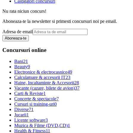
Castigatori concursuri
Nu rata niciun concurs!
Aboneaza-te la newsletter si primesti concursuri noi pe email.
Adresa de email
Aboneaza-te
Concursuri online
Bani
21
Beauty
9
Electronice & electrocasnice
49
Calculatoare & accesorii IT
23
Haine, Incaltaminte & Accesorii
28
Vacante (cazare, bilete de avion)
37
Carti & Reviste
1
Concerte & spectacole
7
Cursuri si training-uri
0
Diverse
71
Jucarii
1
Licente software
3
Muzica & Filme (DVD,CD)
1
Health & Fitness
11