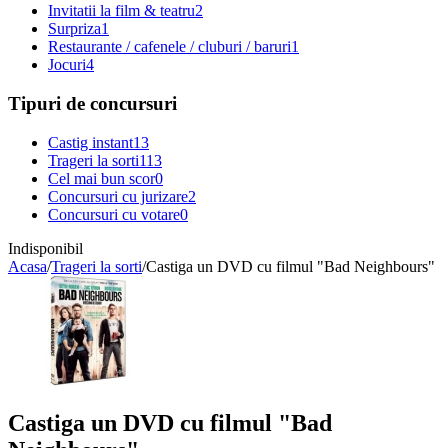
Invitatii la film & teatru
2
Surpriza
1
Restaurante / cafenele / cluburi / baruri
1
Jocuri
4
Tipuri de concursuri
Castig instant
13
Trageri la sorti
113
Cel mai bun scor
0
Concursuri cu jurizare
2
Concursuri cu votare
0
Indisponibil
Acasa
/
Trageri la sorti
/
Castiga un DVD cu filmul "Bad Neighbours"
Castiga un DVD cu filmul "Bad