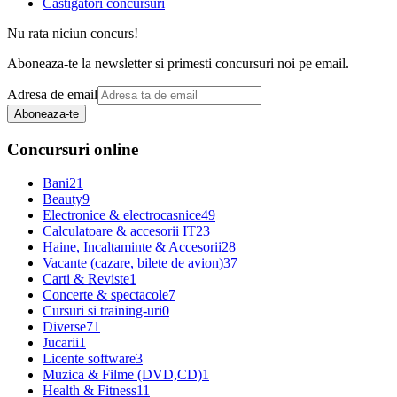
Castigatori concursuri
Nu rata niciun concurs!
Aboneaza-te la newsletter si primesti concursuri noi pe email.
Adresa de email
Aboneaza-te
Concursuri online
Bani
21
Beauty
9
Electronice & electrocasnice
49
Calculatoare & accesorii IT
23
Haine, Incaltaminte & Accesorii
28
Vacante (cazare, bilete de avion)
37
Carti & Reviste
1
Concerte & spectacole
7
Cursuri si training-uri
0
Diverse
71
Jucarii
1
Licente software
3
Muzica & Filme (DVD,CD)
1
Health & Fitness
11