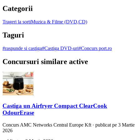
Categorii
Trageri la sorti
Muzica & Filme (DVD,CD)
Taguri
#
raspunde si castiga
#
Castiga DVD-uri
#
Concurs port.ro
Concursuri similare active
Castiga un Airfryer Compact ClearCook
OdourErase
Concurs
AMC Networks Central Europe Kft
·
publicat pe 3 Martie
2026