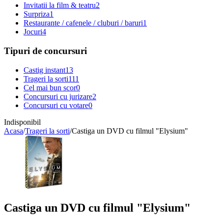
Invitatii la film & teatru
2
Surpriza
1
Restaurante / cafenele / cluburi / baruri
1
Jocuri
4
Tipuri de concursuri
Castig instant
13
Trageri la sorti
111
Cel mai bun scor
0
Concursuri cu jurizare
2
Concursuri cu votare
0
Indisponibil
Acasa
/
Trageri la sorti
/
Castiga un DVD cu filmul "Elysium"
Castiga un DVD cu filmul "Elysium"