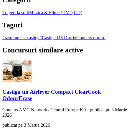
Trageri la sorti
Muzica & Filme (DVD,CD)
Taguri
#
raspunde si castiga
#
Castiga DVD-uri
#
Concurs port.ro
Concursuri similare active
Castiga un Airfryer Compact ClearCook
OdourErase
Concurs
AMC Networks Central Europe Kft
·
publicat pe 3 Martie
2026
publicat pe 3 Martie 2026