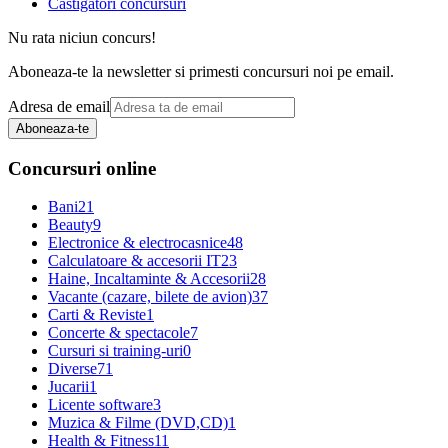
Castigatori concursuri
Nu rata niciun concurs!
Aboneaza-te la newsletter si primesti concursuri noi pe email.
Adresa de email
Aboneaza-te
Concursuri online
Bani
21
Beauty
9
Electronice & electrocasnice
48
Calculatoare & accesorii IT
23
Haine, Incaltaminte & Accesorii
28
Vacante (cazare, bilete de avion)
37
Carti & Reviste
1
Concerte & spectacole
7
Cursuri si training-uri
0
Diverse
71
Jucarii
1
Licente software
3
Muzica & Filme (DVD,CD)
1
Health & Fitness
11