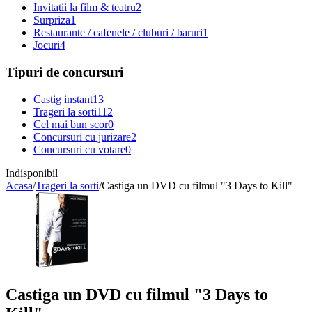
Invitatii la film & teatru
2
Surpriza
1
Restaurante / cafenele / cluburi / baruri
1
Jocuri
4
Tipuri de concursuri
Castig instant
13
Trageri la sorti
112
Cel mai bun scor
0
Concursuri cu jurizare
2
Concursuri cu votare
0
Indisponibil
Acasa
/
Trageri la sorti
/
Castiga un DVD cu filmul "3 Days to Kill"
Castiga un DVD cu filmul "3 Days to