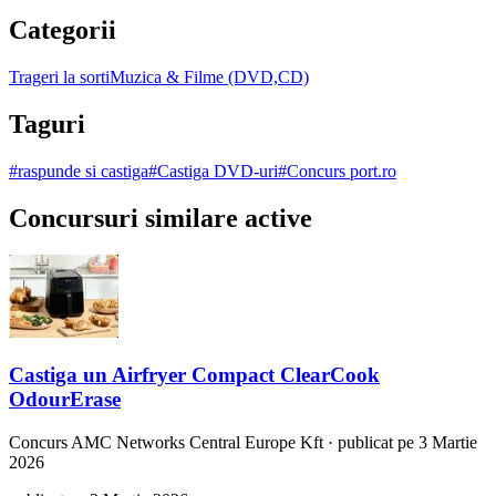
Categorii
Trageri la sorti
Muzica & Filme (DVD,CD)
Taguri
#
raspunde si castiga
#
Castiga DVD-uri
#
Concurs port.ro
Concursuri similare active
Castiga un Airfryer Compact ClearCook
OdourErase
Concurs
AMC Networks Central Europe Kft
·
publicat pe 3 Martie
2026