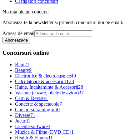
Castigatori concursuri
Nu rata niciun concurs!
Aboneaza-te la newsletter si primesti concursuri noi pe email.
Adresa de email
Aboneaza-te
Concursuri online
Bani
21
Beauty
9
Electronice & electrocasnice
49
Calculatoare & accesorii IT
23
Haine, Incaltaminte & Accesorii
28
Vacante (cazare, bilete de avion)
37
Carti & Reviste
1
Concerte & spectacole
7
Cursuri si training-uri
0
Diverse
71
Jucarii
1
Licente software
3
Muzica & Filme (DVD,CD)
1
Health & Fitness
11