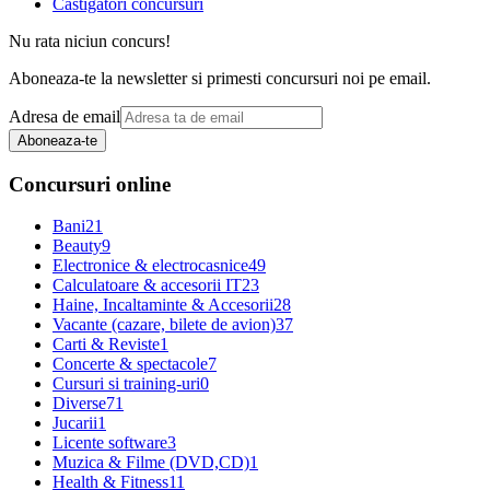
Castigatori concursuri
Nu rata niciun concurs!
Aboneaza-te la newsletter si primesti concursuri noi pe email.
Adresa de email
Aboneaza-te
Concursuri online
Bani
21
Beauty
9
Electronice & electrocasnice
49
Calculatoare & accesorii IT
23
Haine, Incaltaminte & Accesorii
28
Vacante (cazare, bilete de avion)
37
Carti & Reviste
1
Concerte & spectacole
7
Cursuri si training-uri
0
Diverse
71
Jucarii
1
Licente software
3
Muzica & Filme (DVD,CD)
1
Health & Fitness
11