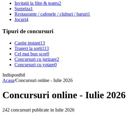
Invitatii la film & teatru
2
Surpriza
1
Restaurante / cafenele / cluburi / baruri
1
Jocuri
4
Tipuri de concursuri
Castig instant
13
Trageri la sorti
113
Cel mai bun scor
0
Concursuri cu jurizare
2
Concursuri cu votare
0
Indisponibil
Acasa
/
Concursuri online - Iulie 2026
Concursuri online - Iulie 2026
242 concursuri publicate in Iulie 2026