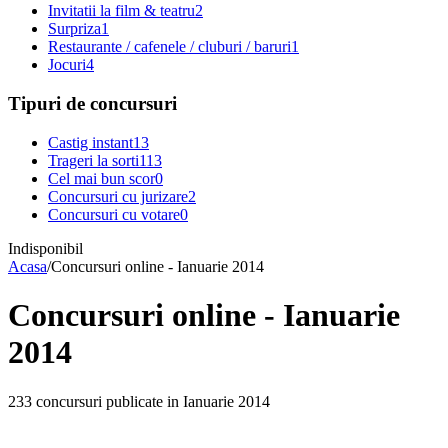
Invitatii la film & teatru
2
Surpriza
1
Restaurante / cafenele / cluburi / baruri
1
Jocuri
4
Tipuri de concursuri
Castig instant
13
Trageri la sorti
113
Cel mai bun scor
0
Concursuri cu jurizare
2
Concursuri cu votare
0
Indisponibil
Acasa
/
Concursuri online - Ianuarie 2014
Concursuri online - Ianuarie
2014
233 concursuri publicate in Ianuarie 2014