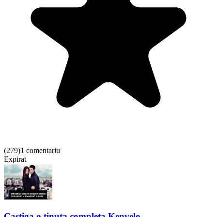
(
279
)
1 comentariu
Expirat
Castiga o tinuta completa Kenvelo