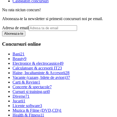
Castigatori concursuri
Nu rata niciun concurs!
Aboneaza-te la newsletter si primesti concursuri noi pe email.
Adresa de email
Aboneaza-te
Concursuri online
Bani
21
Beauty
9
Electronice & electrocasnice
49
Calculatoare & accesorii IT
23
Haine, Incaltaminte & Accesorii
28
Vacante (cazare, bilete de avion)
37
Carti & Reviste
1
Concerte & spectacole
7
Cursuri si training-uri
0
Diverse
71
Jucarii
1
Licente software
3
Muzica & Filme (DVD,CD)
1
Health & Fitness
11