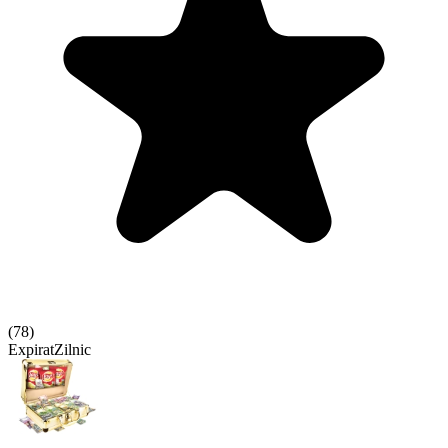
(
78
)
Expirat
Zilnic