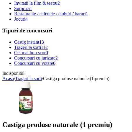
Invitatii la film & teatru
2
Surpriza
1
Restaurante / cafenele / cluburi / baruri
1
Jocuri
4
Tipuri de concursuri
Castig instant
13
Trageri la sorti
112
Cel mai bun scor
0
Concursuri cu jurizare
2
Concursuri cu votare
0
Indisponibil
Acasa
/
Trageri la sorti
/
Castiga produse naturale (1 premiu)
Castiga produse naturale (1 premiu)