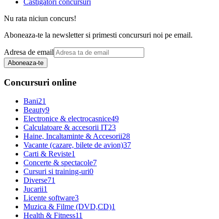
Castigatori concursuri
Nu rata niciun concurs!
Aboneaza-te la newsletter si primesti concursuri noi pe email.
Adresa de email
Aboneaza-te
Concursuri online
Bani
21
Beauty
9
Electronice & electrocasnice
49
Calculatoare & accesorii IT
23
Haine, Incaltaminte & Accesorii
28
Vacante (cazare, bilete de avion)
37
Carti & Reviste
1
Concerte & spectacole
7
Cursuri si training-uri
0
Diverse
71
Jucarii
1
Licente software
3
Muzica & Filme (DVD,CD)
1
Health & Fitness
11