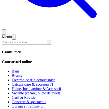
Meniu
Contul meu
Concursuri online
Bani
Beauty
Electronice & electrocasnice
Calculatoare & accesorii IT
Haine, Incaltaminte & Accesorii
Vacante (cazare, bilete de avion)
Carti & Reviste
Concerte & spectacole
Cursuri si training-uri