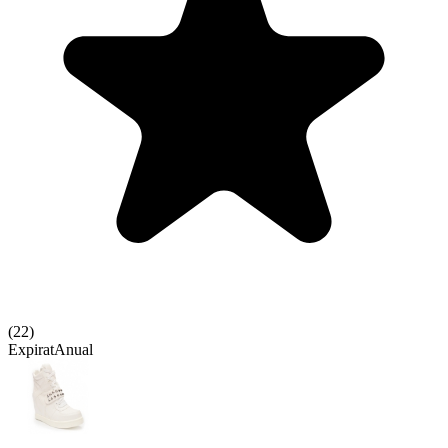
(
22
)
Expirat
Anual