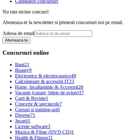
Castigatori concursuri
Nu rata niciun concurs!
Aboneaza-te la newsletter si primesti concursuri noi pe email.
Adresa de email
Aboneaza-te
Concursuri online
Bani
21
Beauty
9
Electronice & electrocasnice
49
Calculatoare & accesorii IT
23
Haine, Incaltaminte & Accesorii
28
Vacante (cazare, bilete de avion)
37
Carti & Reviste
1
Concerte & spectacole
7
Cursuri si training-uri
0
Diverse
71
Jucarii
1
Licente software
3
Muzica & Filme (DVD,CD)
1
Health & Fitness
11