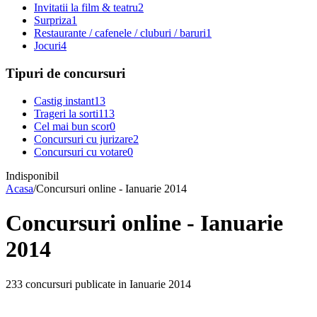
Invitatii la film & teatru
2
Surpriza
1
Restaurante / cafenele / cluburi / baruri
1
Jocuri
4
Tipuri de concursuri
Castig instant
13
Trageri la sorti
113
Cel mai bun scor
0
Concursuri cu jurizare
2
Concursuri cu votare
0
Indisponibil
Acasa
/
Concursuri online - Ianuarie 2014
Concursuri online - Ianuarie
2014
233 concursuri publicate in Ianuarie 2014