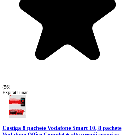
(
56
)
Expirat
Lunar
Castiga 8 pachete Vodafone Smart 10, 8 pachete
Vodafone Office Complet + alte premii surpriza