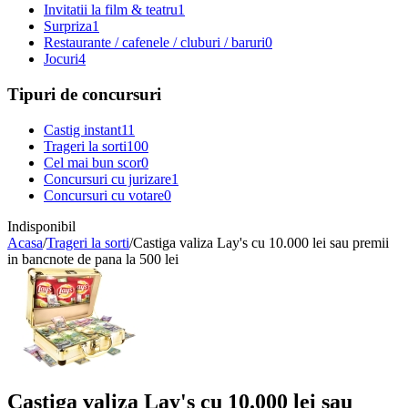
Invitatii la film & teatru
1
Surpriza
1
Restaurante / cafenele / cluburi / baruri
0
Jocuri
4
Tipuri de concursuri
Castig instant
11
Trageri la sorti
100
Cel mai bun scor
0
Concursuri cu jurizare
1
Concursuri cu votare
0
Indisponibil
Acasa
/
Trageri la sorti
/
Castiga valiza Lay's cu 10.000 lei sau premii
in bancnote de pana la 500 lei
Castiga valiza Lay's cu 10.000 lei sau