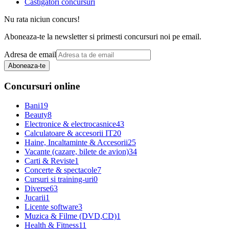
Castigatori concursuri
Nu rata niciun concurs!
Aboneaza-te la newsletter si primesti concursuri noi pe email.
Adresa de email
Aboneaza-te
Concursuri online
Bani
19
Beauty
8
Electronice & electrocasnice
43
Calculatoare & accesorii IT
20
Haine, Incaltaminte & Accesorii
25
Vacante (cazare, bilete de avion)
34
Carti & Reviste
1
Concerte & spectacole
7
Cursuri si training-uri
0
Diverse
63
Jucarii
1
Licente software
3
Muzica & Filme (DVD,CD)
1
Health & Fitness
11