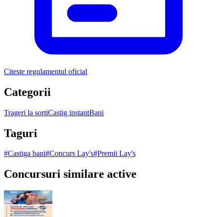
Citeste regulamentul oficial
Categorii
Trageri la sorti
Castig instant
Bani
Taguri
#
Castiga bani
#
Concurs Lay's
#
Premii Lay's
Concursuri similare active