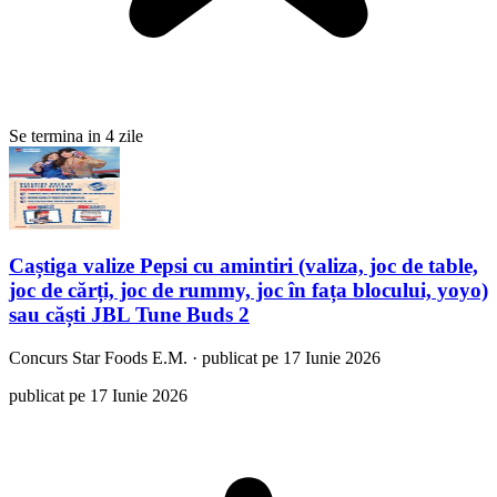
Se termina in 4 zile
Caștiga valize Pepsi cu amintiri (valiza, joc de table,
joc de cărți, joc de rummy, joc în fața blocului, yoyo)
sau căști JBL Tune Buds 2
Concurs
Star Foods E.M.
·
publicat pe 17 Iunie 2026
publicat pe 17 Iunie 2026