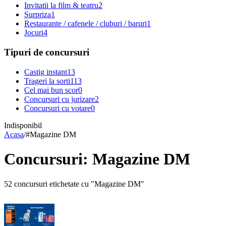
Invitatii la film & teatru
2
Surpriza
1
Restaurante / cafenele / cluburi / baruri
1
Jocuri
4
Tipuri de concursuri
Castig instant
13
Trageri la sorti
113
Cel mai bun scor
0
Concursuri cu jurizare
2
Concursuri cu votare
0
Indisponibil
Acasa
/
#
Magazine DM
Concursuri: Magazine DM
52 concursuri etichetate cu "Magazine DM"