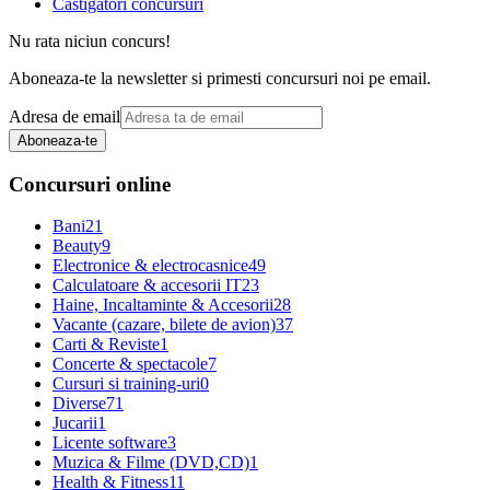
Castigatori concursuri
Nu rata niciun concurs!
Aboneaza-te la newsletter si primesti concursuri noi pe email.
Adresa de email
Aboneaza-te
Concursuri online
Bani
21
Beauty
9
Electronice & electrocasnice
49
Calculatoare & accesorii IT
23
Haine, Incaltaminte & Accesorii
28
Vacante (cazare, bilete de avion)
37
Carti & Reviste
1
Concerte & spectacole
7
Cursuri si training-uri
0
Diverse
71
Jucarii
1
Licente software
3
Muzica & Filme (DVD,CD)
1
Health & Fitness
11