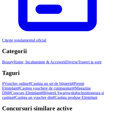
Citeste regulamentul oficial
Categorii
Beauty
Haine, Incaltaminte & Accesorii
Diverse
Trageri la sorti
Taguri
#
Voucher online
#
Castiga un set de bijuterii
#
Premii
Elmiplant
#
Castiga vouchere de cumparaturi
#
Magazine
DM
#
Concurs Elmiplant
#
Bijuterii Swarowski
#
achizitioneaza si
castiga
#
Castiga un voucher dm
#
Castiga produse Elmiplant
Concursuri similare active