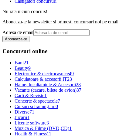
Castigatori concursuri
Nu rata niciun concurs!
Aboneaza-te la newsletter si primesti concursuri noi pe email.
Adresa de email
Aboneaza-te
Concursuri online
Bani
21
Beauty
9
Electronice & electrocasnice
49
Calculatoare & accesorii IT
23
Haine, Incaltaminte & Accesorii
28
Vacante (cazare, bilete de avion)
37
Carti & Reviste
1
Concerte & spectacole
7
Cursuri si training-uri
0
Diverse
71
Jucarii
1
Licente software
3
Muzica & Filme (DVD,CD)
1
Health & Fitness
11