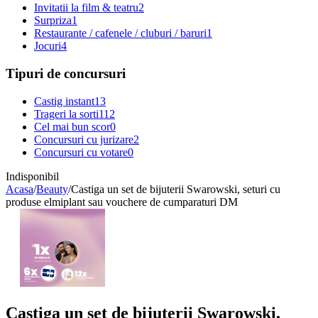
Invitatii la film & teatru
2
Surpriza
1
Restaurante / cafenele / cluburi / baruri
1
Jocuri
4
Tipuri de concursuri
Castig instant
13
Trageri la sorti
112
Cel mai bun scor
0
Concursuri cu jurizare
2
Concursuri cu votare
0
Indisponibil
Acasa
/
Beauty
/
Castiga un set de bijuterii Swarowski, seturi cu
produse elmiplant sau vouchere de cumparaturi DM
Castiga un set de bijuterii Swarowski,