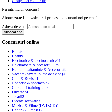
Castigatori concursuri
Nu rata niciun concurs!
Aboneaza-te la newsletter si primesti concursuri noi pe email.
Adresa de email
Aboneaza-te
Concursuri online
Bani
20
Beauty
11
Electronice & electrocasnice
51
Calculatoare & accesorii IT
25
Haine, Incaltaminte & Accesorii
29
Vacante (cazare, bilete de avion)
41
Carti & Reviste
1
Concerte & spectacole
7
Cursuri si training-uri
0
Diverse
74
Jucarii
2
Licente software
3
Muzica & Filme (DVD,CD)
1
Health & Fitness
12