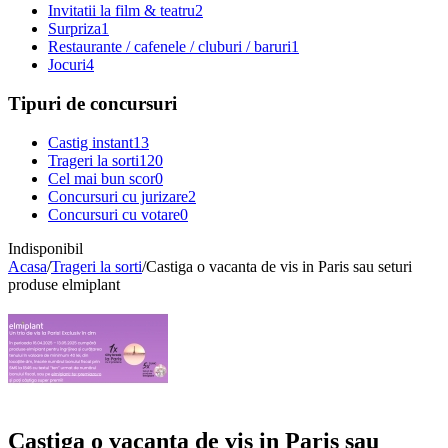
Invitatii la film & teatru
2
Surpriza
1
Restaurante / cafenele / cluburi / baruri
1
Jocuri
4
Tipuri de concursuri
Castig instant
13
Trageri la sorti
120
Cel mai bun scor
0
Concursuri cu jurizare
2
Concursuri cu votare
0
Indisponibil
Acasa
/
Trageri la sorti
/
Castiga o vacanta de vis in Paris sau seturi
produse elmiplant
Castiga o vacanta de vis in Paris sau