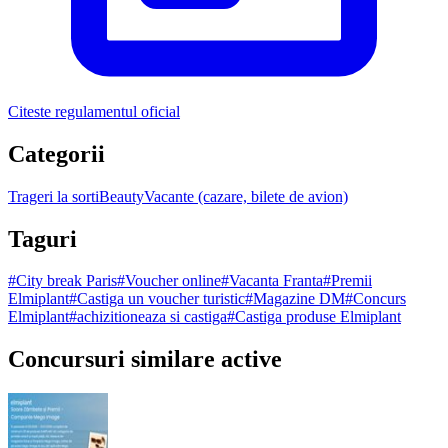
Citeste regulamentul oficial
Categorii
Trageri la sorti
Beauty
Vacante (cazare, bilete de avion)
Taguri
#
City break Paris
#
Voucher online
#
Vacanta Franta
#
Premii
Elmiplant
#
Castiga un voucher turistic
#
Magazine DM
#
Concurs
Elmiplant
#
achizitioneaza si castiga
#
Castiga produse Elmiplant
Concursuri similare active