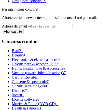
Castigatori concursuri
Nu rata niciun concurs!
Aboneaza-te la newsletter si primesti concursuri noi pe email.
Adresa de email
Aboneaza-te
Concursuri online
Bani
21
Beauty
9
Electronice & electrocasnice
49
Calculatoare & accesorii IT
23
Haine, Incaltaminte & Accesorii
28
Vacante (cazare, bilete de avion)
37
Carti & Reviste
1
Concerte & spectacole
7
Cursuri si training-uri
0
Diverse
71
Jucarii
1
Licente software
3
Muzica & Filme (DVD,CD)
1
Health & Fitness
11