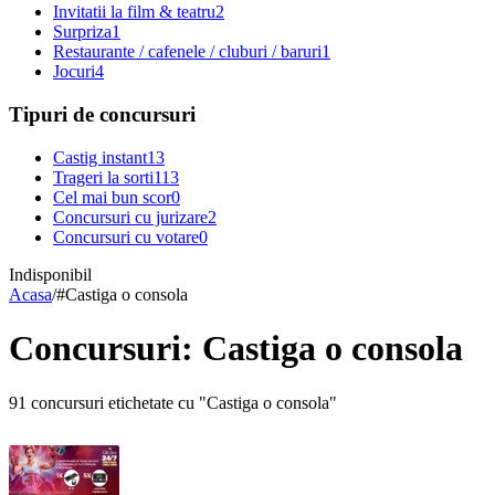
Invitatii la film & teatru
2
Surpriza
1
Restaurante / cafenele / cluburi / baruri
1
Jocuri
4
Tipuri de concursuri
Castig instant
13
Trageri la sorti
113
Cel mai bun scor
0
Concursuri cu jurizare
2
Concursuri cu votare
0
Indisponibil
Acasa
/
#
Castiga o consola
Concursuri: Castiga o consola
91 concursuri etichetate cu "Castiga o consola"