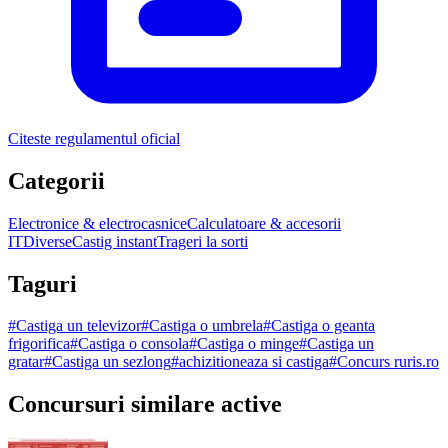
Citeste regulamentul oficial
Categorii
Electronice & electrocasnice
Calculatoare & accesorii
IT
Diverse
Castig instant
Trageri la sorti
Taguri
#
Castiga un televizor
#
Castiga o umbrela
#
Castiga o geanta
frigorifica
#
Castiga o consola
#
Castiga o minge
#
Castiga un
gratar
#
Castiga un sezlong
#
achizitioneaza si castiga
#
Concurs ruris.ro
Concursuri similare active