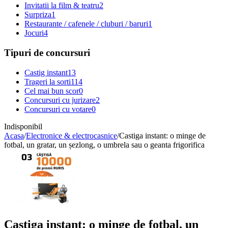
Invitatii la film & teatru
2
Surpriza
1
Restaurante / cafenele / cluburi / baruri
1
Jocuri
4
Tipuri de concursuri
Castig instant
13
Trageri la sorti
114
Cel mai bun scor
0
Concursuri cu jurizare
2
Concursuri cu votare
0
Indisponibil
Acasa
/
Electronice & electrocasnice
/
Castiga instant: o minge de
fotbal, un gratar, un șezlong, o umbrela sau o geanta frigorifica
Castiga instant: o minge de fotbal, un