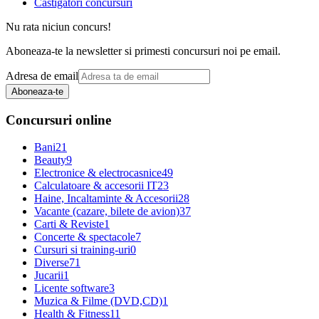
Castigatori concursuri
Nu rata niciun concurs!
Aboneaza-te la newsletter si primesti concursuri noi pe email.
Adresa de email
Aboneaza-te
Concursuri online
Bani
21
Beauty
9
Electronice & electrocasnice
49
Calculatoare & accesorii IT
23
Haine, Incaltaminte & Accesorii
28
Vacante (cazare, bilete de avion)
37
Carti & Reviste
1
Concerte & spectacole
7
Cursuri si training-uri
0
Diverse
71
Jucarii
1
Licente software
3
Muzica & Filme (DVD,CD)
1
Health & Fitness
11