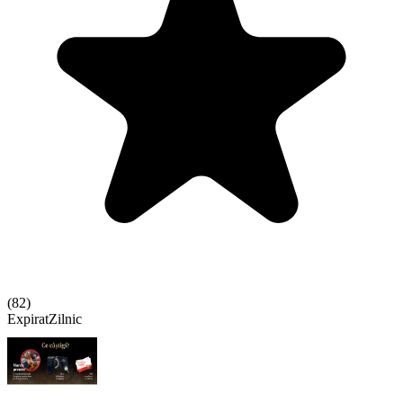
(
82
)
Expirat
Zilnic