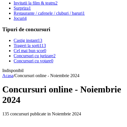
Invitatii la film & teatru
2
Surpriza
1
Restaurante / cafenele / cluburi / baruri
1
Jocuri
4
Tipuri de concursuri
Castig instant
13
Trageri la sorti
113
Cel mai bun scor
0
Concursuri cu jurizare
2
Concursuri cu votare
0
Indisponibil
Acasa
/
Concursuri online - Noiembrie 2024
Concursuri online - Noiembrie
2024
135 concursuri publicate in Noiembrie 2024