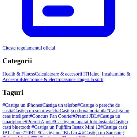
Citeste regulamentul oficial
Categorii
Health & Fitness
Calculatoare & accesorii IT
Haine, Incaltaminte &
Accesorii
Electronice & electrocasnice
Trageri la sorti
Taguri
#
Castiga un iPhone
#
Castiga un telefon
#
Castiga o pereche de
casti
#
Castiga un smartwatch
#
Castiga o boxa portabila
#
Castiga un
ceas inteligent
#
Concurs Fan Courier
#
Premii JBL
#
Castiga un
smartphone
#
Premii Apple
#
Castiga un aparat foto instant
#
Castiga
casti bluetooth
#
Castiga un Fujifilm Instax Mini 12
#
Castiga casti
JBL Tune 720BT
#
Castiga un JBL Go 4
#
Castiga un Samsung