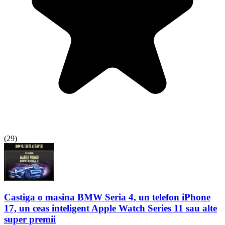
(
29
)
Castiga o masina BMW Seria 4, un telefon iPhone
17, un ceas inteligent Apple Watch Series 11 sau alte
super premii