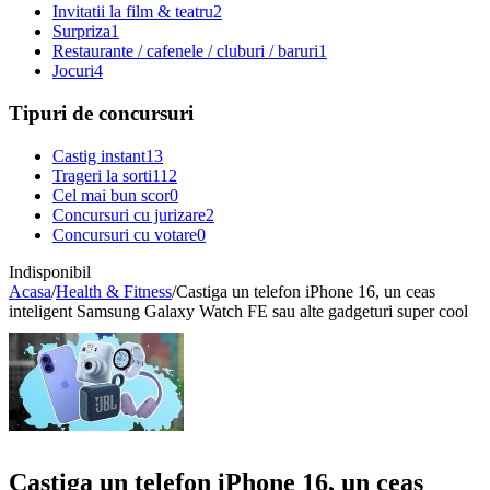
Invitatii la film & teatru
2
Surpriza
1
Restaurante / cafenele / cluburi / baruri
1
Jocuri
4
Tipuri de concursuri
Castig instant
13
Trageri la sorti
112
Cel mai bun scor
0
Concursuri cu jurizare
2
Concursuri cu votare
0
Indisponibil
Acasa
/
Health & Fitness
/
Castiga un telefon iPhone 16, un ceas
inteligent Samsung Galaxy Watch FE sau alte gadgeturi super cool
Castiga un telefon iPhone 16, un ceas