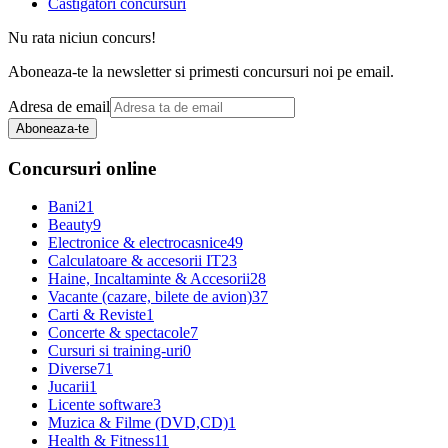
Castigatori concursuri
Nu rata niciun concurs!
Aboneaza-te la newsletter si primesti concursuri noi pe email.
Adresa de email
Aboneaza-te
Concursuri online
Bani
21
Beauty
9
Electronice & electrocasnice
49
Calculatoare & accesorii IT
23
Haine, Incaltaminte & Accesorii
28
Vacante (cazare, bilete de avion)
37
Carti & Reviste
1
Concerte & spectacole
7
Cursuri si training-uri
0
Diverse
71
Jucarii
1
Licente software
3
Muzica & Filme (DVD,CD)
1
Health & Fitness
11