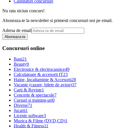
Castigatori concursuri
Nu rata niciun concurs!
Aboneaza-te la newsletter si primesti concursuri noi pe email.
Adresa de email
Aboneaza-te
Concursuri online
Bani
21
Beauty
9
Electronice & electrocasnice
49
Calculatoare & accesorii IT
23
Haine, Incaltaminte & Accesorii
28
Vacante (cazare, bilete de avion)
37
Carti & Reviste
1
Concerte & spectacole
7
Cursuri si training-uri
0
Diverse
71
Jucarii
1
Licente software
3
Muzica & Filme (DVD,CD)
1
Health & Fitness
11