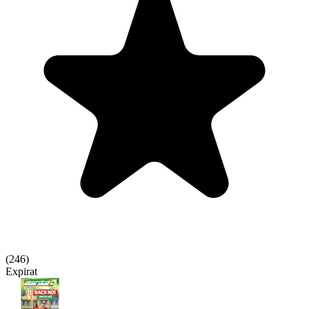
(
246
)
Expirat