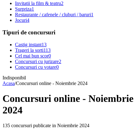
Invitatii la film & teatru
2
Surpriza
1
Restaurante / cafenele / cluburi / baruri
1
Jocuri
4
Tipuri de concursuri
Castig instant
13
Trageri la sorti
113
Cel mai bun scor
0
Concursuri cu jurizare
2
Concursuri cu votare
0
Indisponibil
Acasa
/
Concursuri online - Noiembrie 2024
Concursuri online - Noiembrie
2024
135 concursuri publicate in Noiembrie 2024