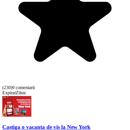
(
230
)
9 comentarii
Expirat
Zilnic
Castiga o vacanța de vis la New York