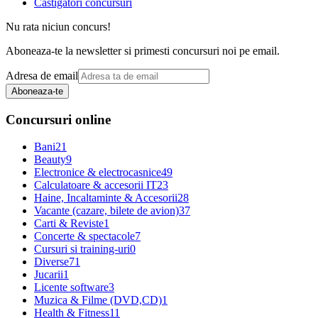
Castigatori concursuri
Nu rata niciun concurs!
Aboneaza-te la newsletter si primesti concursuri noi pe email.
Adresa de email
Aboneaza-te
Concursuri online
Bani
21
Beauty
9
Electronice & electrocasnice
49
Calculatoare & accesorii IT
23
Haine, Incaltaminte & Accesorii
28
Vacante (cazare, bilete de avion)
37
Carti & Reviste
1
Concerte & spectacole
7
Cursuri si training-uri
0
Diverse
71
Jucarii
1
Licente software
3
Muzica & Filme (DVD,CD)
1
Health & Fitness
11