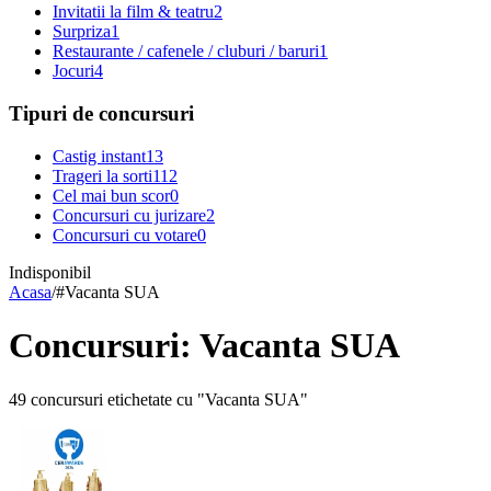
Invitatii la film & teatru
2
Surpriza
1
Restaurante / cafenele / cluburi / baruri
1
Jocuri
4
Tipuri de concursuri
Castig instant
13
Trageri la sorti
112
Cel mai bun scor
0
Concursuri cu jurizare
2
Concursuri cu votare
0
Indisponibil
Acasa
/
#
Vacanta SUA
Concursuri: Vacanta SUA
49 concursuri etichetate cu "Vacanta SUA"