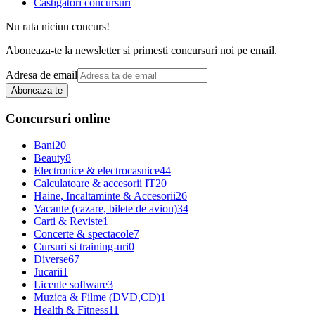
Castigatori concursuri
Nu rata niciun concurs!
Aboneaza-te la newsletter si primesti concursuri noi pe email.
Adresa de email
Aboneaza-te
Concursuri online
Bani
20
Beauty
8
Electronice & electrocasnice
44
Calculatoare & accesorii IT
20
Haine, Incaltaminte & Accesorii
26
Vacante (cazare, bilete de avion)
34
Carti & Reviste
1
Concerte & spectacole
7
Cursuri si training-uri
0
Diverse
67
Jucarii
1
Licente software
3
Muzica & Filme (DVD,CD)
1
Health & Fitness
11