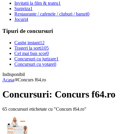
Invitatii la film & teatru
1
Surpriza
1
Restaurante / cafenele / cluburi / baruri
0
Jocuri
4
Tipuri de concursuri
Castig instant
12
Trageri la sorti
105
Cel mai bun scor
0
Concursuri cu jurizare
1
Concursuri cu votare
0
Indisponibil
Acasa
/
#
Concurs f64.ro
Concursuri: Concurs f64.ro
65 concursuri etichetate cu "Concurs f64.ro"