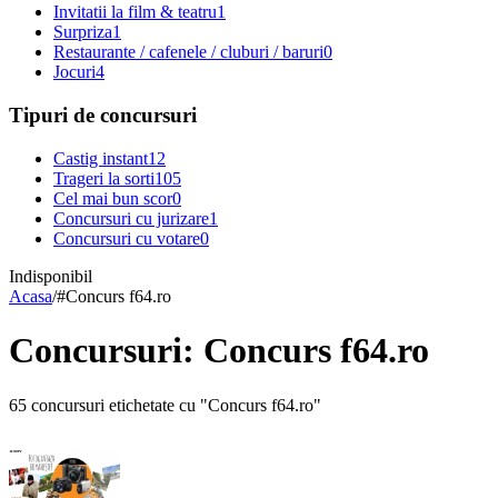
Invitatii la film & teatru
1
Surpriza
1
Restaurante / cafenele / cluburi / baruri
0
Jocuri
4
Tipuri de concursuri
Castig instant
12
Trageri la sorti
105
Cel mai bun scor
0
Concursuri cu jurizare
1
Concursuri cu votare
0
Indisponibil
Acasa
/
#
Concurs f64.ro
Concursuri: Concurs f64.ro
65 concursuri etichetate cu "Concurs f64.ro"