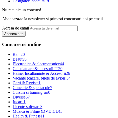
Castigatori concursuri
Nu rata niciun concurs!
Aboneaza-te la newsletter si primesti concursuri noi pe email.
Adresa de email
Aboneaza-te
Concursuri online
Bani
20
Beauty
8
Electronice & electrocasnice
44
Calculatoare & accesorii IT
20
Haine, Incaltaminte & Accesorii
26
Vacante (cazare, bilete de avion)
34
Carti & Reviste
1
Concerte & spectacole
7
Cursuri si training-uri
0
Diverse
67
Jucarii
1
Licente software
3
Muzica & Filme (DVD,CD)
1
Health & Fitness
11