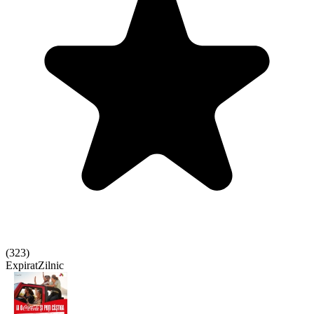
(
323
)
Expirat
Zilnic