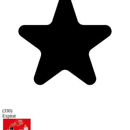
(
330
)
Expirat