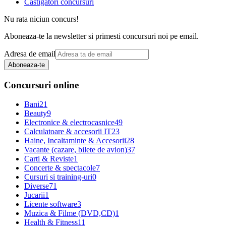
Castigatori concursuri
Nu rata niciun concurs!
Aboneaza-te la newsletter si primesti concursuri noi pe email.
Adresa de email
Aboneaza-te
Concursuri online
Bani
21
Beauty
9
Electronice & electrocasnice
49
Calculatoare & accesorii IT
23
Haine, Incaltaminte & Accesorii
28
Vacante (cazare, bilete de avion)
37
Carti & Reviste
1
Concerte & spectacole
7
Cursuri si training-uri
0
Diverse
71
Jucarii
1
Licente software
3
Muzica & Filme (DVD,CD)
1
Health & Fitness
11