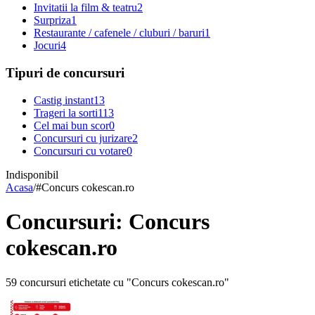
Invitatii la film & teatru
2
Surpriza
1
Restaurante / cafenele / cluburi / baruri
1
Jocuri
4
Tipuri de concursuri
Castig instant
13
Trageri la sorti
113
Cel mai bun scor
0
Concursuri cu jurizare
2
Concursuri cu votare
0
Indisponibil
Acasa
/
#
Concurs cokescan.ro
Concursuri: Concurs
cokescan.ro
59 concursuri etichetate cu "Concurs cokescan.ro"