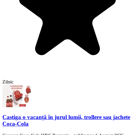
Zilnic
Castiga o vacanță în jurul lumii, trollere sau jachete
Coca-Cola