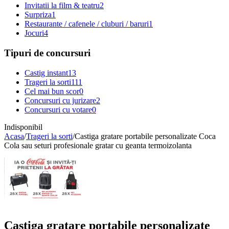
Invitatii la film & teatru
2
Surpriza
1
Restaurante / cafenele / cluburi / baruri
1
Jocuri
4
Tipuri de concursuri
Castig instant
13
Trageri la sorti
111
Cel mai bun scor
0
Concursuri cu jurizare
2
Concursuri cu votare
0
Indisponibil
Acasa
/
Trageri la sorti
/
Castiga gratare portabile personalizate Coca
Cola sau seturi profesionale gratar cu geanta termoizolanta
Castiga gratare portabile personalizate