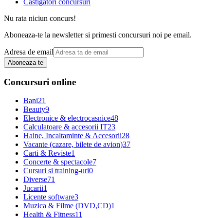
Castigatori concursuri
Nu rata niciun concurs!
Aboneaza-te la newsletter si primesti concursuri noi pe email.
Adresa de email
Aboneaza-te
Concursuri online
Bani
21
Beauty
9
Electronice & electrocasnice
48
Calculatoare & accesorii IT
23
Haine, Incaltaminte & Accesorii
28
Vacante (cazare, bilete de avion)
37
Carti & Reviste
1
Concerte & spectacole
7
Cursuri si training-uri
0
Diverse
71
Jucarii
1
Licente software
3
Muzica & Filme (DVD,CD)
1
Health & Fitness
11