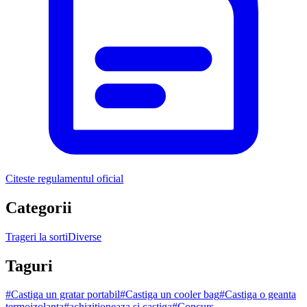
Citeste regulamentul oficial
Categorii
Trageri la sorti
Diverse
Taguri
#
Castiga un gratar portabil
#
Castiga un cooler bag
#
Castiga o geanta
termoizolanta
#
achizitioneaza si castiga
#
Concurs