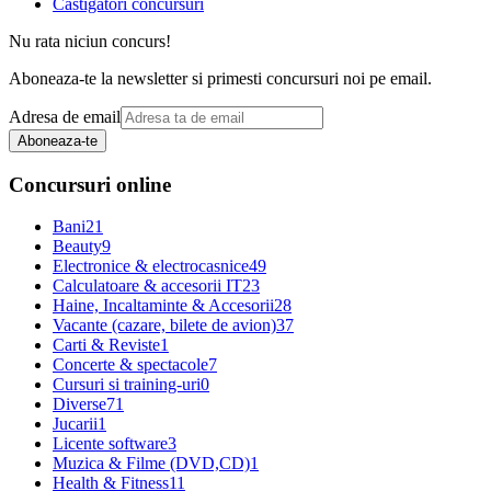
Castigatori concursuri
Nu rata niciun concurs!
Aboneaza-te la newsletter si primesti concursuri noi pe email.
Adresa de email
Aboneaza-te
Concursuri online
Bani
21
Beauty
9
Electronice & electrocasnice
49
Calculatoare & accesorii IT
23
Haine, Incaltaminte & Accesorii
28
Vacante (cazare, bilete de avion)
37
Carti & Reviste
1
Concerte & spectacole
7
Cursuri si training-uri
0
Diverse
71
Jucarii
1
Licente software
3
Muzica & Filme (DVD,CD)
1
Health & Fitness
11