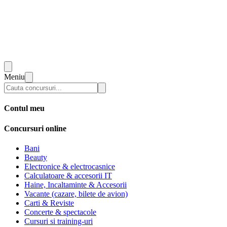
Meniu
Contul meu
Concursuri online
Bani
Beauty
Electronice & electrocasnice
Calculatoare & accesorii IT
Haine, Incaltaminte & Accesorii
Vacante (cazare, bilete de avion)
Carti & Reviste
Concerte & spectacole
Cursuri si training-uri