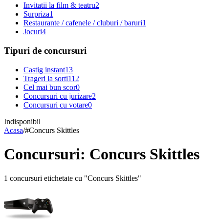
Invitatii la film & teatru
2
Surpriza
1
Restaurante / cafenele / cluburi / baruri
1
Jocuri
4
Tipuri de concursuri
Castig instant
13
Trageri la sorti
112
Cel mai bun scor
0
Concursuri cu jurizare
2
Concursuri cu votare
0
Indisponibil
Acasa
/
#
Concurs Skittles
Concursuri: Concurs Skittles
1 concursuri etichetate cu "Concurs Skittles"