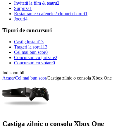
Invitatii la film & teatru
2
Surpriza
1
Restaurante / cafenele / cluburi / baruri
1
Jocuri
4
Tipuri de concursuri
Castig instant
13
Trageri la sorti
113
Cel mai bun scor
0
Concursuri cu jurizare
2
Concursuri cu votare
0
Indisponibil
Acasa
/
Cel mai bun scor
/
Castiga zilnic o consola Xbox One
Castiga zilnic o consola Xbox One