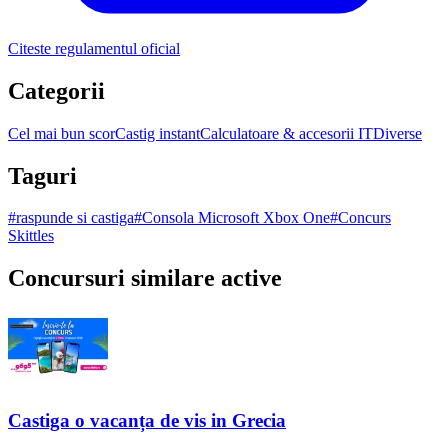
Citeste regulamentul oficial
Categorii
Cel mai bun scor
Castig instant
Calculatoare & accesorii IT
Diverse
Taguri
#
raspunde si castiga
#
Consola Microsoft Xbox One
#
Concurs
Skittles
Concursuri similare active
Castiga o vacanța de vis in Grecia