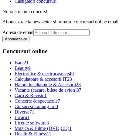
Castigatori concursuri
Nu rata niciun concurs!
Aboneaza-te la newsletter si primesti concursuri noi pe email.
Adresa de email
Aboneaza-te
Concursuri online
Bani
21
Beauty
9
Electronice & electrocasnice
49
Calculatoare & accesorii IT
23
Haine, Incaltaminte & Accesorii
28
Vacante (cazare, bilete de avion)
37
Carti & Reviste
1
Concerte & spectacole
7
Cursuri si training-uri
0
Diverse
71
Jucarii
1
Licente software
3
Muzica & Filme (DVD,CD)
1
Health & Fitness
11