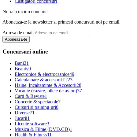
Castigatori concursuri
Nu rata niciun concurs!
Aboneaza-te la newsletter si primesti concursuri noi pe email.
Adresa de email
Aboneaza-te
Concursuri online
Bani
21
Beauty
9
Electronice & electrocasnice
49
Calculatoare & accesorii IT
23
Haine, Incaltaminte & Accesorii
28
Vacante (cazare, bilete de avion)
37
Carti & Reviste
1
Concerte & spectacole
7
Cursuri si training-uri
0
Diverse
71
Jucarii
1
Licente software
3
Muzica & Filme (DVD,CD)
1
Health & Fitness
11