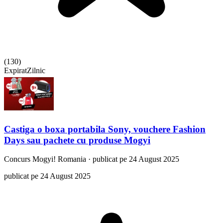
(
130
)
Expirat
Zilnic
Castiga o boxa portabila Sony, vouchere Fashion
Days sau pachete cu produse Mogyi
Concurs
Mogyi! Romania
·
publicat pe 24 August 2025
publicat pe 24 August 2025