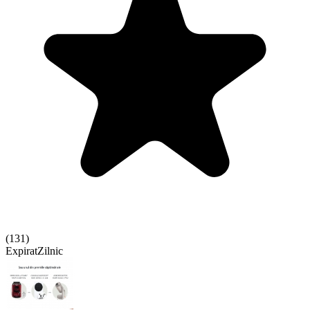
(
131
)
Expirat
Zilnic