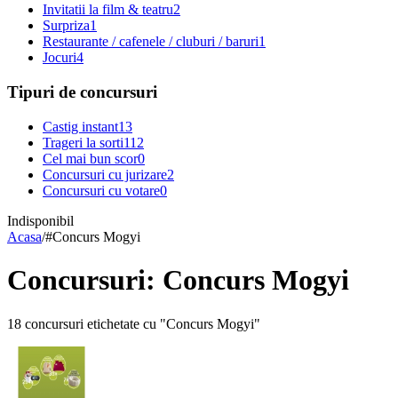
Invitatii la film & teatru
2
Surpriza
1
Restaurante / cafenele / cluburi / baruri
1
Jocuri
4
Tipuri de concursuri
Castig instant
13
Trageri la sorti
112
Cel mai bun scor
0
Concursuri cu jurizare
2
Concursuri cu votare
0
Indisponibil
Acasa
/
#
Concurs Mogyi
Concursuri: Concurs Mogyi
18 concursuri etichetate cu "Concurs Mogyi"