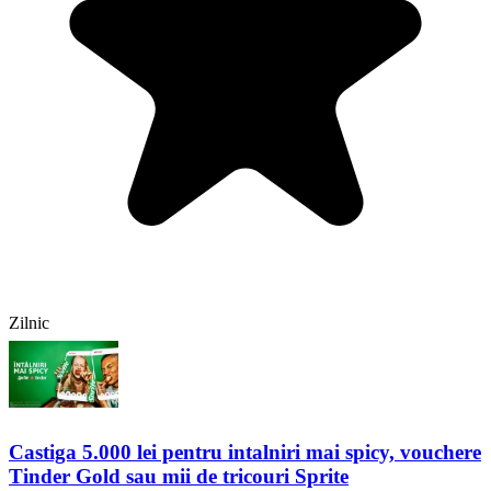
Zilnic
Castiga 5.000 lei pentru intalniri mai spicy, vouchere
Tinder Gold sau mii de tricouri Sprite