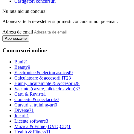
Castigatori concursuri
Nu rata niciun concurs!
Aboneaza-te la newsletter si primesti concursuri noi pe email.
Adresa de email
Aboneaza-te
Concursuri online
Bani
21
Beauty
9
Electronice & electrocasnice
49
Calculatoare & accesorii IT
23
Haine, Incaltaminte & Accesorii
28
Vacante (cazare, bilete de avion)
37
Carti & Reviste
1
Concerte & spectacole
7
Cursuri si training-uri
0
Diverse
71
Jucarii
1
Licente software
3
Muzica & Filme (DVD,CD)
1
Health & Fitness
11