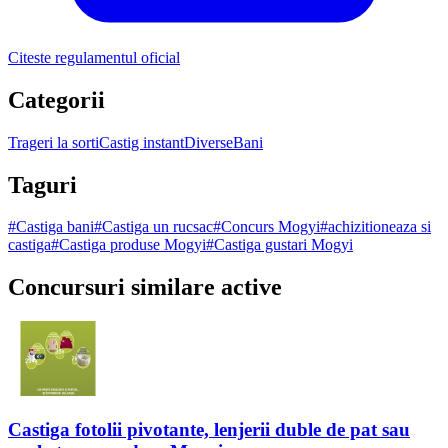
Citeste regulamentul oficial
Categorii
Trageri la sorti
Castig instant
Diverse
Bani
Taguri
#
Castiga bani
#
Castiga un rucsac
#
Concurs Mogyi
#
achizitioneaza si
castiga
#
Castiga produse Mogyi
#
Castiga gustari Mogyi
Concursuri similare active
Castiga fotolii pivotante, lenjerii duble de pat sau