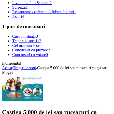
Invitatii la film & teatru
2
Surpriza
1
Restaurante / cafenele / cluburi / baruri
1
Jocuri
4
Tipuri de concursuri
Castig instant
13
Trageri la sorti
112
Cel mai bun scor
0
Concursuri cu jurizare
2
Concursuri cu votare
0
Indisponibil
Acasa
/
Trageri la sorti
/
Castiga 5.000 de lei sau rucsacuri cu gustari
Mogyi
Castiga 5.000 de lei sau rucsacuri cu