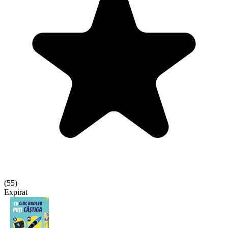
(
55
)
Expirat