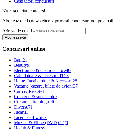
Castigatori concursuri
Nu rata niciun concurs!
Aboneaza-te la newsletter si primesti concursuri noi pe email.
Adresa de email
Aboneaza-te
Concursuri online
Bani
21
Beauty
9
Electronice & electrocasnice
49
Calculatoare & accesorii IT
23
Haine, Incaltaminte & Accesorii
28
Vacante (cazare, bilete de avion)
37
Carti & Reviste
1
Concerte & spectacole
7
Cursuri si training-uri
0
Diverse
71
Jucarii
1
Licente software
3
Muzica & Filme (DVD,CD)
1
Health & Fitness
11