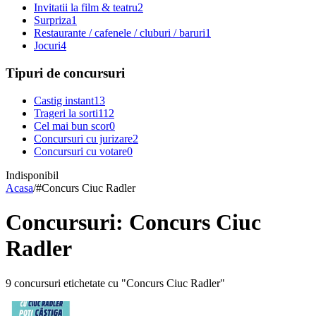
Invitatii la film & teatru
2
Surpriza
1
Restaurante / cafenele / cluburi / baruri
1
Jocuri
4
Tipuri de concursuri
Castig instant
13
Trageri la sorti
112
Cel mai bun scor
0
Concursuri cu jurizare
2
Concursuri cu votare
0
Indisponibil
Acasa
/
#
Concurs Ciuc Radler
Concursuri: Concurs Ciuc
Radler
9 concursuri etichetate cu "Concurs Ciuc Radler"