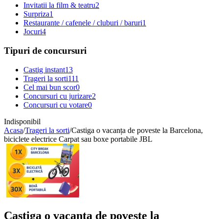
Invitatii la film & teatru
2
Surpriza
1
Restaurante / cafenele / cluburi / baruri
1
Jocuri
4
Tipuri de concursuri
Castig instant
13
Trageri la sorti
111
Cel mai bun scor
0
Concursuri cu jurizare
2
Concursuri cu votare
0
Indisponibil
Acasa
/
Trageri la sorti
/
Castiga o vacanța de poveste la Barcelona,
biciclete electrice Carpat sau boxe portabile JBL
Castiga o vacanța de poveste la