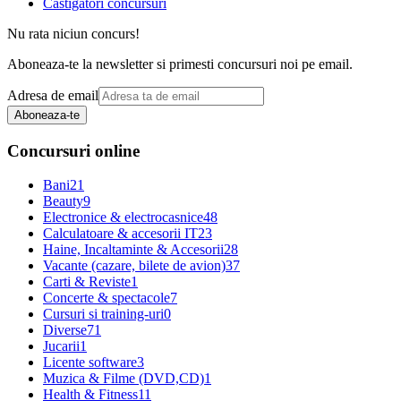
Castigatori concursuri
Nu rata niciun concurs!
Aboneaza-te la newsletter si primesti concursuri noi pe email.
Adresa de email
Aboneaza-te
Concursuri online
Bani
21
Beauty
9
Electronice & electrocasnice
48
Calculatoare & accesorii IT
23
Haine, Incaltaminte & Accesorii
28
Vacante (cazare, bilete de avion)
37
Carti & Reviste
1
Concerte & spectacole
7
Cursuri si training-uri
0
Diverse
71
Jucarii
1
Licente software
3
Muzica & Filme (DVD,CD)
1
Health & Fitness
11