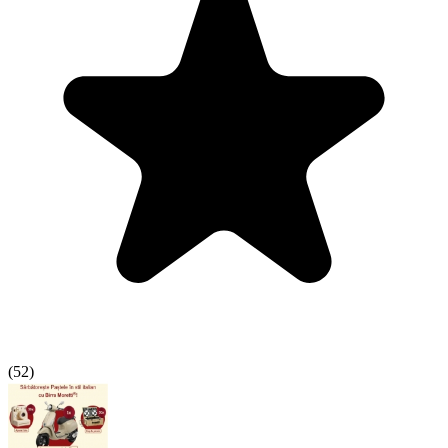
(
52
)