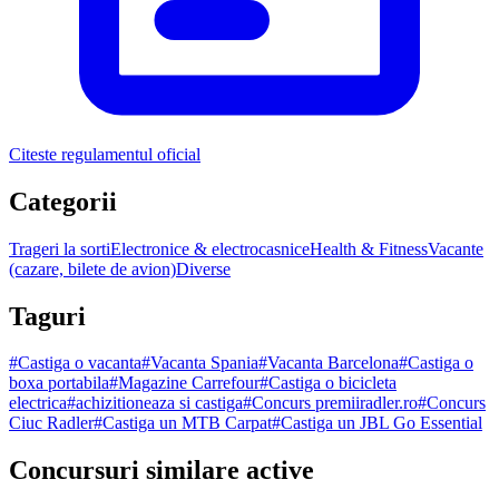
Citeste regulamentul oficial
Categorii
Trageri la sorti
Electronice & electrocasnice
Health & Fitness
Vacante
(cazare, bilete de avion)
Diverse
Taguri
#
Castiga o vacanta
#
Vacanta Spania
#
Vacanta Barcelona
#
Castiga o
boxa portabila
#
Magazine Carrefour
#
Castiga o bicicleta
electrica
#
achizitioneaza si castiga
#
Concurs premiiradler.ro
#
Concurs
Ciuc Radler
#
Castiga un MTB Carpat
#
Castiga un JBL Go Essential
Concursuri similare active