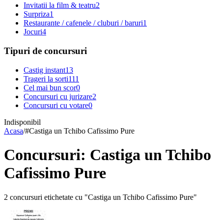
Invitatii la film & teatru
2
Surpriza
1
Restaurante / cafenele / cluburi / baruri
1
Jocuri
4
Tipuri de concursuri
Castig instant
13
Trageri la sorti
111
Cel mai bun scor
0
Concursuri cu jurizare
2
Concursuri cu votare
0
Indisponibil
Acasa
/
#
Castiga un Tchibo Cafissimo Pure
Concursuri: Castiga un Tchibo
Cafissimo Pure
2 concursuri etichetate cu "Castiga un Tchibo Cafissimo Pure"