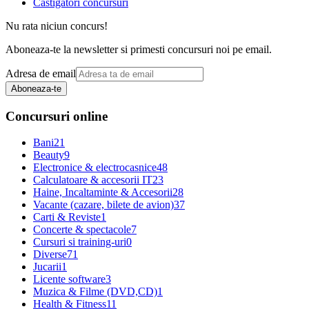
Castigatori concursuri
Nu rata niciun concurs!
Aboneaza-te la newsletter si primesti concursuri noi pe email.
Adresa de email
Aboneaza-te
Concursuri online
Bani
21
Beauty
9
Electronice & electrocasnice
48
Calculatoare & accesorii IT
23
Haine, Incaltaminte & Accesorii
28
Vacante (cazare, bilete de avion)
37
Carti & Reviste
1
Concerte & spectacole
7
Cursuri si training-uri
0
Diverse
71
Jucarii
1
Licente software
3
Muzica & Filme (DVD,CD)
1
Health & Fitness
11