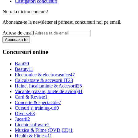
Castigatori concursuri
Nu rata niciun concurs!
Aboneaza-te la newsletter si primesti concursuri noi pe email.
Adresa de email
Aboneaza-te
Concursuri online
Bani
20
Beauty
11
Electronice & electrocasnice
47
Calculatoare & accesorii IT
23
Haine, Incaltaminte & Accesorii
25
Vacante (cazare, bilete de avion)
41
Carti & Reviste
1
Concerte & spectacole
7
Cursuri si training-uri
0
Diverse
68
Jucarii
2
Licente software
2
Muzica & Filme (DVD,CD)
1
Health & Fitness
11