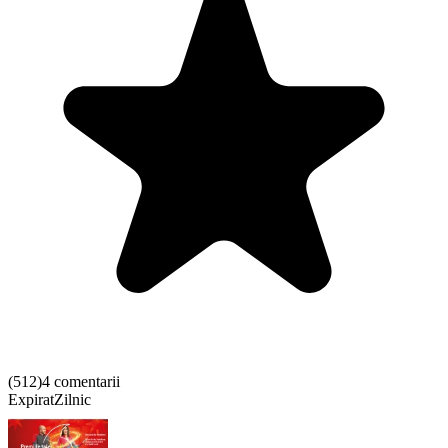
(
512
)
4 comentarii
Expirat
Zilnic