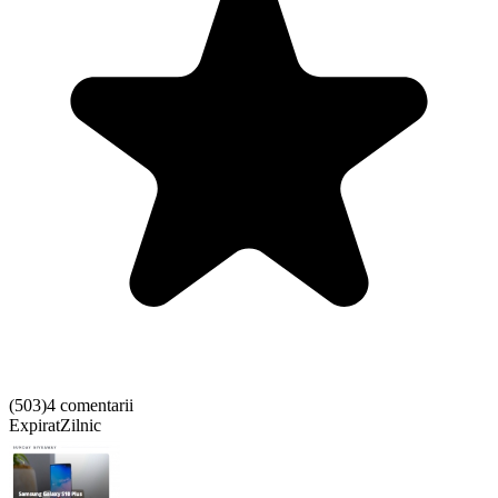
(
503
)
4 comentarii
Expirat
Zilnic