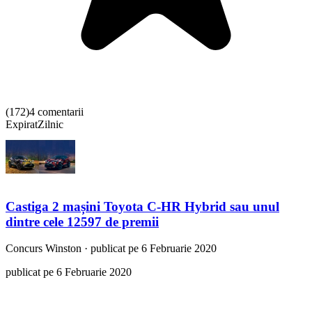
(
172
)
4 comentarii
Expirat
Zilnic
Castiga 2 mașini Toyota C-HR Hybrid sau unul
dintre cele 12597 de premii
Concurs
Winston
·
publicat pe 6 Februarie 2020
publicat pe 6 Februarie 2020