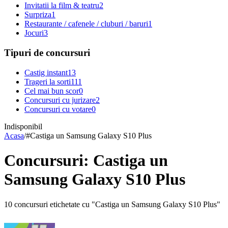
Invitatii la film & teatru
2
Surpriza
1
Restaurante / cafenele / cluburi / baruri
1
Jocuri
3
Tipuri de concursuri
Castig instant
13
Trageri la sorti
111
Cel mai bun scor
0
Concursuri cu jurizare
2
Concursuri cu votare
0
Indisponibil
Acasa
/
#
Castiga un Samsung Galaxy S10 Plus
Concursuri: Castiga un
Samsung Galaxy S10 Plus
10 concursuri etichetate cu "Castiga un Samsung Galaxy S10 Plus"