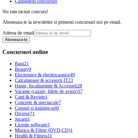
Castigatori concursuri
Nu rata niciun concurs!
Aboneaza-te la newsletter si primesti concursuri noi pe email.
Adresa de email
Aboneaza-te
Concursuri online
Bani
21
Beauty
9
Electronice & electrocasnice
49
Calculatoare & accesorii IT
23
Haine, Incaltaminte & Accesorii
28
Vacante (cazare, bilete de avion)
37
Carti & Reviste
1
Concerte & spectacole
7
Cursuri si training-uri
0
Diverse
71
Jucarii
1
Licente software
3
Muzica & Filme (DVD,CD)
1
Health & Fitness
11