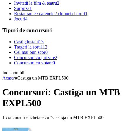
Invitatii la film & teatru
2
Surpriza
1
Restaurante / cafenele / cluburi / baruri
1
Jocuri
4
Tipuri de concursuri
Castig instant
13
Trageri la sorti
112
Cel mai bun scor
0
Concursuri cu jurizare
2
Concursuri cu votare
0
Indisponibil
Acasa
/
#
Castiga un MTB EXPL500
Concursuri: Castiga un MTB
EXPL500
1 concursuri etichetate cu "Castiga un MTB EXPL500"