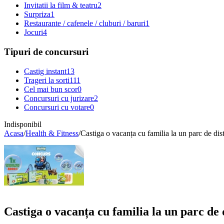
Invitatii la film & teatru
2
Surpriza
1
Restaurante / cafenele / cluburi / baruri
1
Jocuri
4
Tipuri de concursuri
Castig instant
13
Trageri la sorti
111
Cel mai bun scor
0
Concursuri cu jurizare
2
Concursuri cu votare
0
Indisponibil
Acasa
/
Health & Fitness
/
Castiga o vacanța cu familia la un parc de dis
Castiga o vacanța cu familia la un parc de 