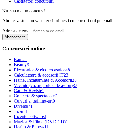
Castigatori concursuri
Nu rata niciun concurs!
Aboneaza-te la newsletter si primesti concursuri noi pe email.
Adresa de email
Aboneaza-te
Concursuri online
Bani
21
Beauty
9
Electronice & electrocasnice
48
Calculatoare & accesorii IT
23
Haine, Incaltaminte & Accesorii
28
Vacante (cazare, bilete de avion)
37
Carti & Reviste
1
Concerte & spectacole
7
Cursuri si training-uri
0
Diverse
71
Jucarii
1
Licente software
3
Muzica & Filme (DVD,CD)
1
Health & Fitness
11