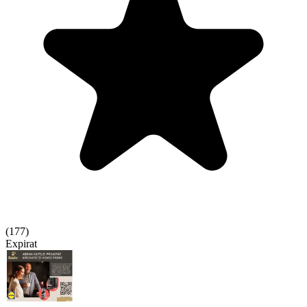
(
177
)
Expirat