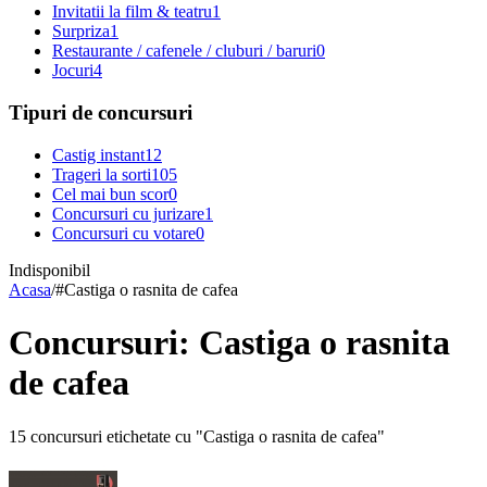
Invitatii la film & teatru
1
Surpriza
1
Restaurante / cafenele / cluburi / baruri
0
Jocuri
4
Tipuri de concursuri
Castig instant
12
Trageri la sorti
105
Cel mai bun scor
0
Concursuri cu jurizare
1
Concursuri cu votare
0
Indisponibil
Acasa
/
#
Castiga o rasnita de cafea
Concursuri: Castiga o rasnita
de cafea
15 concursuri etichetate cu "Castiga o rasnita de cafea"