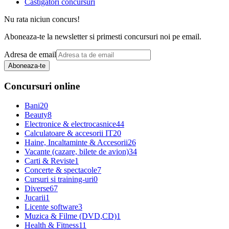
Castigatori concursuri
Nu rata niciun concurs!
Aboneaza-te la newsletter si primesti concursuri noi pe email.
Adresa de email
Aboneaza-te
Concursuri online
Bani
20
Beauty
8
Electronice & electrocasnice
44
Calculatoare & accesorii IT
20
Haine, Incaltaminte & Accesorii
26
Vacante (cazare, bilete de avion)
34
Carti & Reviste
1
Concerte & spectacole
7
Cursuri si training-uri
0
Diverse
67
Jucarii
1
Licente software
3
Muzica & Filme (DVD,CD)
1
Health & Fitness
11