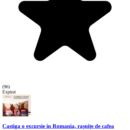
(
96
)
Expirat
Castiga o excursie in Romania, rașnițe de cafea