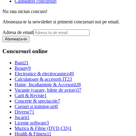
Castigatori concursuri
Nu rata niciun concurs!
Aboneaza-te la newsletter si primesti concursuri noi pe email.
Adresa de email
Aboneaza-te
Concursuri online
Bani
21
Beauty
9
Electronice & electrocasnice
49
Calculatoare & accesorii IT
23
Haine, Incaltaminte & Accesorii
28
Vacante (cazare, bilete de avion)
37
Carti & Reviste
1
Concerte & spectacole
7
Cursuri si training-uri
0
Diverse
71
Jucarii
1
Licente software
3
Muzica & Filme (DVD,CD)
1
Health & Fitness
11