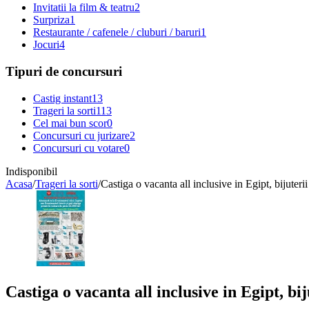
Invitatii la film & teatru
2
Surpriza
1
Restaurante / cafenele / cluburi / baruri
1
Jocuri
4
Tipuri de concursuri
Castig instant
13
Trageri la sorti
113
Cel mai bun scor
0
Concursuri cu jurizare
2
Concursuri cu votare
0
Indisponibil
Acasa
/
Trageri la sorti
/
Castiga o vacanta all inclusive in Egipt, bijuteri
Castiga o vacanta all inclusive in Egipt, bi