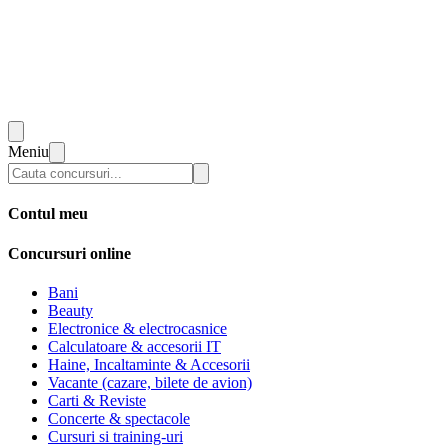
Meniu
Contul meu
Concursuri online
Bani
Beauty
Electronice & electrocasnice
Calculatoare & accesorii IT
Haine, Incaltaminte & Accesorii
Vacante (cazare, bilete de avion)
Carti & Reviste
Concerte & spectacole
Cursuri si training-uri