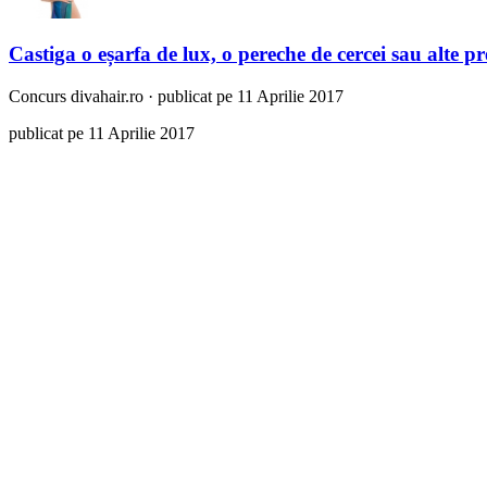
Castiga o eșarfa de lux, o pereche de cercei sau alte p
Concurs
divahair.ro
·
publicat pe 11 Aprilie 2017
publicat pe 11 Aprilie 2017