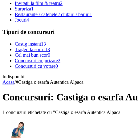
Invitatii la film & teatru
2
Surpriza
1
Restaurante / cafenele / cluburi / baruri
1
Jocuri
4
Tipuri de concursuri
Castig instant
13
Trageri la sorti
113
Cel mai bun scor
0
Concursuri cu jurizare
2
Concursuri cu votare
0
Indisponibil
Acasa
/
#
Castiga o esarfa Autentica Alpaca
Concursuri: Castiga o esarfa Au
1 concursuri etichetate cu "Castiga o esarfa Autentica Alpaca"