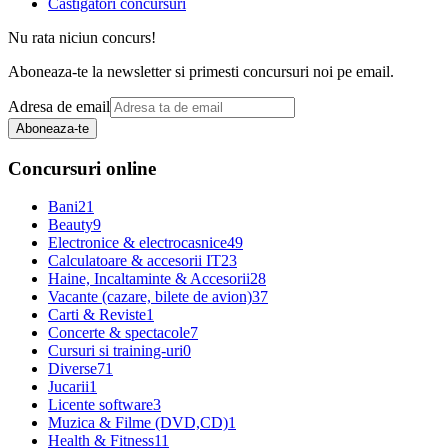
Castigatori concursuri
Nu rata niciun concurs!
Aboneaza-te la newsletter si primesti concursuri noi pe email.
Adresa de email
Aboneaza-te
Concursuri online
Bani
21
Beauty
9
Electronice & electrocasnice
49
Calculatoare & accesorii IT
23
Haine, Incaltaminte & Accesorii
28
Vacante (cazare, bilete de avion)
37
Carti & Reviste
1
Concerte & spectacole
7
Cursuri si training-uri
0
Diverse
71
Jucarii
1
Licente software
3
Muzica & Filme (DVD,CD)
1
Health & Fitness
11