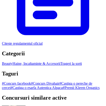
Citeste regulamentul oficial
Categorii
Beauty
Haine, Incaltaminte & Accesorii
Trageri la sorti
Taguri
#
Concurs facebook
#
Concurs Divahair
#
Castiga o pereche de
cercei
#
Castiga o esarfa Autentica Alpaca
#
Premii Kleem Organics
Concursuri similare active