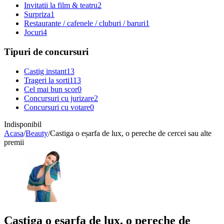
Invitatii la film & teatru
2
Surpriza
1
Restaurante / cafenele / cluburi / baruri
1
Jocuri
4
Tipuri de concursuri
Castig instant
13
Trageri la sorti
113
Cel mai bun scor
0
Concursuri cu jurizare
2
Concursuri cu votare
0
Indisponibil
Acasa
/
Beauty
/
Castiga o eșarfa de lux, o pereche de cercei sau alte
premii
Castiga o eșarfa de lux, o pereche de