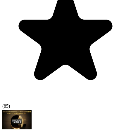
(
85
)