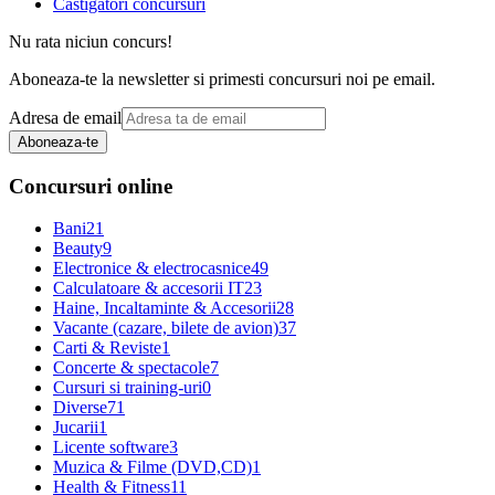
Castigatori concursuri
Nu rata niciun concurs!
Aboneaza-te la newsletter si primesti concursuri noi pe email.
Adresa de email
Aboneaza-te
Concursuri online
Bani
21
Beauty
9
Electronice & electrocasnice
49
Calculatoare & accesorii IT
23
Haine, Incaltaminte & Accesorii
28
Vacante (cazare, bilete de avion)
37
Carti & Reviste
1
Concerte & spectacole
7
Cursuri si training-uri
0
Diverse
71
Jucarii
1
Licente software
3
Muzica & Filme (DVD,CD)
1
Health & Fitness
11