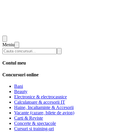
Meniu
Contul meu
Concursuri online
Bani
Beauty
Electronice & electrocasnice
Calculatoare & accesorii IT
Haine, Incaltaminte & Accesorii
Vacante (cazare, bilete de avion)
Carti & Reviste
Concerte & spectacole
Cursuri si training-uri