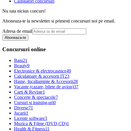
Castigatori concursuri
Nu rata niciun concurs!
Aboneaza-te la newsletter si primesti concursuri noi pe email.
Adresa de email
Aboneaza-te
Concursuri online
Bani
21
Beauty
9
Electronice & electrocasnice
49
Calculatoare & accesorii IT
23
Haine, Incaltaminte & Accesorii
28
Vacante (cazare, bilete de avion)
37
Carti & Reviste
1
Concerte & spectacole
7
Cursuri si training-uri
0
Diverse
71
Jucarii
1
Licente software
3
Muzica & Filme (DVD,CD)
1
Health & Fitness
11