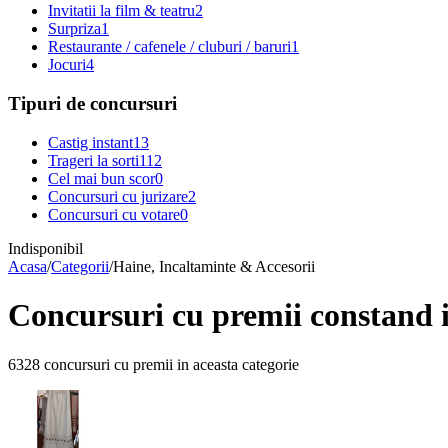
Invitatii la film & teatru
2
Surpriza
1
Restaurante / cafenele / cluburi / baruri
1
Jocuri
4
Tipuri de concursuri
Castig instant
13
Trageri la sorti
112
Cel mai bun scor
0
Concursuri cu jurizare
2
Concursuri cu votare
0
Indisponibil
Acasa
/
Categorii
/
Haine, Incaltaminte & Accesorii
Concursuri cu premii constand in
6328 concursuri cu premii in aceasta categorie