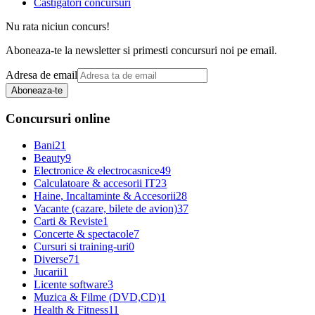
Castigatori concursuri
Nu rata niciun concurs!
Aboneaza-te la newsletter si primesti concursuri noi pe email.
Adresa de email
Aboneaza-te
Concursuri online
Bani
21
Beauty
9
Electronice & electrocasnice
49
Calculatoare & accesorii IT
23
Haine, Incaltaminte & Accesorii
28
Vacante (cazare, bilete de avion)
37
Carti & Reviste
1
Concerte & spectacole
7
Cursuri si training-uri
0
Diverse
71
Jucarii
1
Licente software
3
Muzica & Filme (DVD,CD)
1
Health & Fitness
11