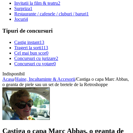
Invitatii la film & teatru
2
Surpriza
1
Restaurante / cafenele / cluburi / baruri
1
Jocuri
4
Tipuri de concursuri
Castig instant
13
Trageri la sorti
113
Cel mai bun scor
0
Concursuri cu jurizare
2
Concursuri cu votare
0
Indisponibil
Acasa
/
Haine, Incaltaminte & Accesorii
/
Castiga o capa Marc Abbas,
o geanta de piele sau un set de bretele de la Retroshoppe
Castiga o capa Marc Abbas, o geanta de