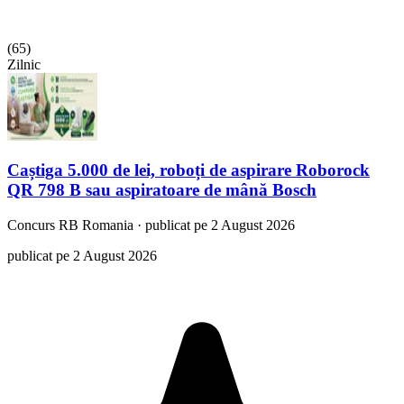
(
65
)
Zilnic
Caștiga 5.000 de lei, roboți de aspirare Roborock
QR 798 B sau aspiratoare de mână Bosch
Concurs
RB Romania
·
publicat pe 2 August 2026
publicat pe 2 August 2026