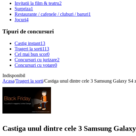
Invitatii la film & teatru
2
Surpriza
1
Restaurante / cafenele / cluburi / baruri
1
Jocuri
4
Tipuri de concursuri
Castig instant
13
Trageri la sorti
113
Cel mai bun scor
0
Concursuri cu jurizare
2
Concursuri cu votare
0
Indisponibil
Acasa
/
Trageri la sorti
/
Castiga unul dintre cele 3 Samsung Galaxy S4
Castiga unul dintre cele 3 Samsung Galax