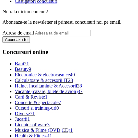
Castigatori concursuri
Nu rata niciun concurs!
Aboneaza-te la newsletter si primesti concursuri noi pe email.
Adresa de email
Aboneaza-te
Concursuri online
Bani
21
Beauty
9
Electronice & electrocasnice
49
Calculatoare & accesorii IT
23
Haine, Incaltaminte & Accesorii
28
Vacante (cazare, bilete de avion)
37
Carti & Reviste
1
Concerte & spectacole
7
Cursuri si training-uri
0
Diverse
71
Jucarii
1
Licente software
3
Muzica & Filme (DVD,CD)
1
Health & Fitness
11