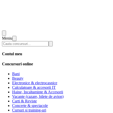
Meniu
Contul meu
Concursuri online
Bani
Beauty
Electronice & electrocasnice
Calculatoare & accesorii IT
Haine, Incaltaminte & Accesorii
Vacante (cazare, bilete de avion)
Carti & Reviste
Concerte & spectacole
Cursuri si training-uri