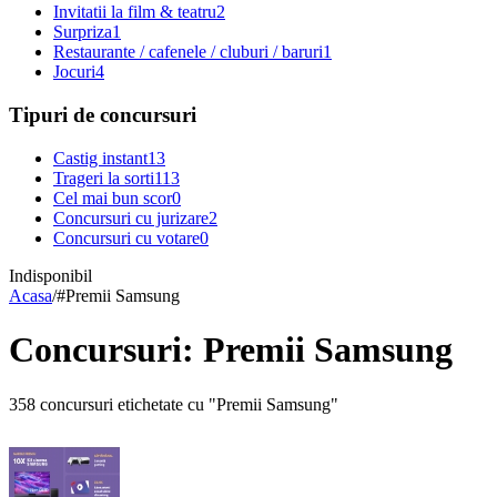
Invitatii la film & teatru
2
Surpriza
1
Restaurante / cafenele / cluburi / baruri
1
Jocuri
4
Tipuri de concursuri
Castig instant
13
Trageri la sorti
113
Cel mai bun scor
0
Concursuri cu jurizare
2
Concursuri cu votare
0
Indisponibil
Acasa
/
#
Premii Samsung
Concursuri: Premii Samsung
358 concursuri etichetate cu "Premii Samsung"