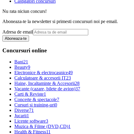
Castigatori concursuri
Nu rata niciun concurs!
Aboneaza-te la newsletter si primesti concursuri noi pe email.
Adresa de email
Aboneaza-te
Concursuri online
Bani
21
Beauty
9
Electronice & electrocasnice
49
Calculatoare & accesorii IT
23
Haine, Incaltaminte & Accesorii
28
Vacante (cazare, bilete de avion)
37
Carti & Reviste
1
Concerte & spectacole
7
Cursuri si training-uri
0
Diverse
71
Jucarii
1
Licente software
3
Muzica & Filme (DVD,CD)
1
Health & Fitness
11