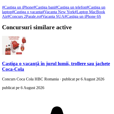
#
Castiga un iPhone
#
Castiga bani
#
Castiga un telefon
#
Castiga un
laptop
#
Castiga o vacanta
#
Vacanta New York
#
Laptop MacBook
Air
#
Concurs 2Parale.ro
#
Vacanta SUA
#
Castiga un iPhone 6S
Concursuri similare active
Castiga o vacanță în jurul lumii, trollere sau jachete
Coca-Cola
Concurs
Coca Cola HBC Romania
·
publicat pe 6 August 2026
publicat pe 6 August 2026