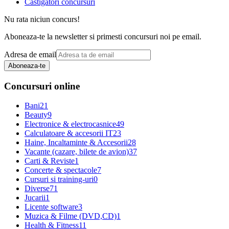
Castigatori concursuri
Nu rata niciun concurs!
Aboneaza-te la newsletter si primesti concursuri noi pe email.
Adresa de email
Aboneaza-te
Concursuri online
Bani
21
Beauty
9
Electronice & electrocasnice
49
Calculatoare & accesorii IT
23
Haine, Incaltaminte & Accesorii
28
Vacante (cazare, bilete de avion)
37
Carti & Reviste
1
Concerte & spectacole
7
Cursuri si training-uri
0
Diverse
71
Jucarii
1
Licente software
3
Muzica & Filme (DVD,CD)
1
Health & Fitness
11