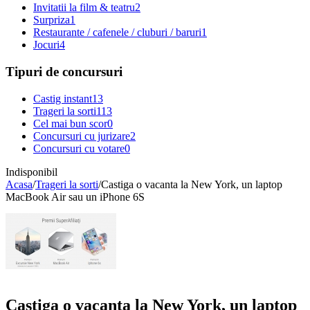
Invitatii la film & teatru
2
Surpriza
1
Restaurante / cafenele / cluburi / baruri
1
Jocuri
4
Tipuri de concursuri
Castig instant
13
Trageri la sorti
113
Cel mai bun scor
0
Concursuri cu jurizare
2
Concursuri cu votare
0
Indisponibil
Acasa
/
Trageri la sorti
/
Castiga o vacanta la New York, un laptop
MacBook Air sau un iPhone 6S
Castiga o vacanta la New York, un laptop