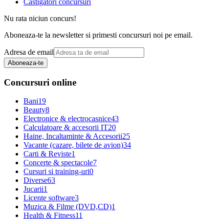
Castigatori concursuri
Nu rata niciun concurs!
Aboneaza-te la newsletter si primesti concursuri noi pe email.
Adresa de email
Aboneaza-te
Concursuri online
Bani
19
Beauty
8
Electronice & electrocasnice
43
Calculatoare & accesorii IT
20
Haine, Incaltaminte & Accesorii
25
Vacante (cazare, bilete de avion)
34
Carti & Reviste
1
Concerte & spectacole
7
Cursuri si training-uri
0
Diverse
63
Jucarii
1
Licente software
3
Muzica & Filme (DVD,CD)
1
Health & Fitness
11