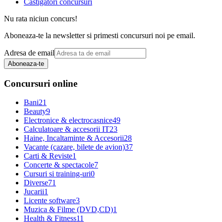
Castigatori concursuri
Nu rata niciun concurs!
Aboneaza-te la newsletter si primesti concursuri noi pe email.
Adresa de email
Aboneaza-te
Concursuri online
Bani
21
Beauty
9
Electronice & electrocasnice
49
Calculatoare & accesorii IT
23
Haine, Incaltaminte & Accesorii
28
Vacante (cazare, bilete de avion)
37
Carti & Reviste
1
Concerte & spectacole
7
Cursuri si training-uri
0
Diverse
71
Jucarii
1
Licente software
3
Muzica & Filme (DVD,CD)
1
Health & Fitness
11