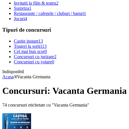
Invitatii la film & teatru
2
Surpriza
1
Restaurante / cafenele / cluburi / baruri
1
Jocuri
4
Tipuri de concursuri
Castig instant
13
Trageri la sorti
113
Cel mai bun scor
0
Concursuri cu jurizare
2
Concursuri cu votare
0
Indisponibil
Acasa
/
#
Vacanta Germania
Concursuri: Vacanta Germania
74 concursuri etichetate cu "Vacanta Germania"