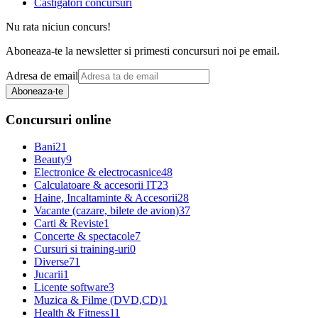
Castigatori concursuri
Nu rata niciun concurs!
Aboneaza-te la newsletter si primesti concursuri noi pe email.
Adresa de email
Aboneaza-te
Concursuri online
Bani
21
Beauty
9
Electronice & electrocasnice
48
Calculatoare & accesorii IT
23
Haine, Incaltaminte & Accesorii
28
Vacante (cazare, bilete de avion)
37
Carti & Reviste
1
Concerte & spectacole
7
Cursuri si training-uri
0
Diverse
71
Jucarii
1
Licente software
3
Muzica & Filme (DVD,CD)
1
Health & Fitness
11