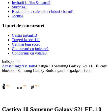
Invitatii la film & teatru
2
Surpriza
1
Restaurante / cafenele / cluburi / baruri
1
Jocuri
4
Tipuri de concursuri
Castig instant
13
Trageri la sorti
111
Cel mai bun scor
0
Concursuri cu jurizare
2
Concursuri cu votare
0
Indisponibil
Acasa
/
Trageri la sorti
/
Castiga 10 Samsung Galaxy S21 FE, 10 caști
bluetooth Samsung Galaxy Buds 2 șau alte gadgeturi cool
Castiga 10 Samsung Galaxy S21 FE, 10