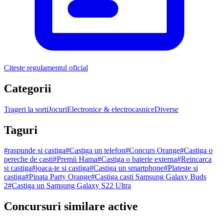
Citeste regulamentul oficial
Categorii
Trageri la sorti
Jocuri
Electronice & electrocasnice
Diverse
Taguri
#
raspunde si castiga
#
Castiga un telefon
#
Concurs Orange
#
Castiga o
pereche de casti
#
Premii Hama
#
Castiga o baterie externa
#
Reincarca
si castiga
#
joaca-te si castiga
#
Castiga un smartphone
#
Plateste si
castiga
#
Pinata Party Orange
#
Castiga casti Samsung Galaxy Buds
2
#
Castiga un Samsung Galaxy S22 Ultra
Concursuri similare active