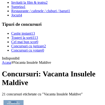
Invitatii la film & teatru
2
Surpriza
1
Restaurante / cafenele / cluburi / baruri
1
Jocuri
4
Tipuri de concursuri
Castig instant
13
Trageri la sorti
113
Cel mai bun scor
0
Concursuri cu jurizare
2
Concursuri cu votare
0
Indisponibil
Acasa
/
#
Vacanta Insulele Maldive
Concursuri: Vacanta Insulele
Maldive
21 concursuri etichetate cu "Vacanta Insulele Maldive"