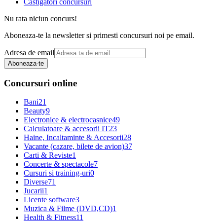
Castigatori concursuri
Nu rata niciun concurs!
Aboneaza-te la newsletter si primesti concursuri noi pe email.
Adresa de email
Aboneaza-te
Concursuri online
Bani
21
Beauty
9
Electronice & electrocasnice
49
Calculatoare & accesorii IT
23
Haine, Incaltaminte & Accesorii
28
Vacante (cazare, bilete de avion)
37
Carti & Reviste
1
Concerte & spectacole
7
Cursuri si training-uri
0
Diverse
71
Jucarii
1
Licente software
3
Muzica & Filme (DVD,CD)
1
Health & Fitness
11