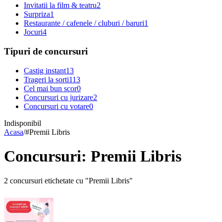
Invitatii la film & teatru
2
Surpriza
1
Restaurante / cafenele / cluburi / baruri
1
Jocuri
4
Tipuri de concursuri
Castig instant
13
Trageri la sorti
113
Cel mai bun scor
0
Concursuri cu jurizare
2
Concursuri cu votare
0
Indisponibil
Acasa
/
#
Premii Libris
Concursuri: Premii Libris
2 concursuri etichetate cu "Premii Libris"