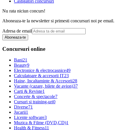
Castigatori concursuri
Nu rata niciun concurs!
Aboneaza-te la newsletter si primesti concursuri noi pe email.
Adresa de email
Aboneaza-te
Concursuri online
Bani
21
Beauty
9
Electronice & electrocasnice
49
Calculatoare & accesorii IT
23
Haine, Incaltaminte & Accesorii
28
Vacante (cazare, bilete de avion)
37
Carti & Reviste
1
Concerte & spectacole
7
Cursuri si training-uri
0
Diverse
71
Jucarii
1
Licente software
3
Muzica & Filme (DVD,CD)
1
Health & Fitness
11