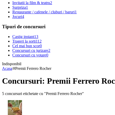
Invitatii la film & teatru
2
Surpriza
1
Restaurante / cafenele / cluburi / baruri
1
Jocuri
4
Tipuri de concursuri
Castig instant
13
Trageri la sorti
112
Cel mai bun scor
0
Concursuri cu jurizare
2
Concursuri cu votare
0
Indisponibil
Acasa
/
#
Premii Ferrero Rocher
Concursuri: Premii Ferrero Ro
5 concursuri etichetate cu "Premii Ferrero Rocher"