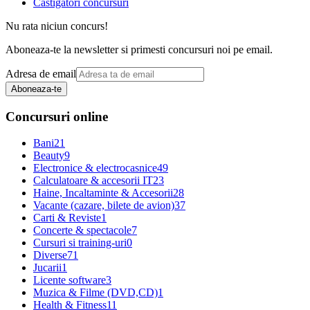
Castigatori concursuri
Nu rata niciun concurs!
Aboneaza-te la newsletter si primesti concursuri noi pe email.
Adresa de email
Aboneaza-te
Concursuri online
Bani
21
Beauty
9
Electronice & electrocasnice
49
Calculatoare & accesorii IT
23
Haine, Incaltaminte & Accesorii
28
Vacante (cazare, bilete de avion)
37
Carti & Reviste
1
Concerte & spectacole
7
Cursuri si training-uri
0
Diverse
71
Jucarii
1
Licente software
3
Muzica & Filme (DVD,CD)
1
Health & Fitness
11