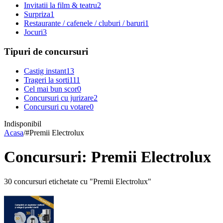
Invitatii la film & teatru
2
Surpriza
1
Restaurante / cafenele / cluburi / baruri
1
Jocuri
3
Tipuri de concursuri
Castig instant
13
Trageri la sorti
111
Cel mai bun scor
0
Concursuri cu jurizare
2
Concursuri cu votare
0
Indisponibil
Acasa
/
#
Premii Electrolux
Concursuri: Premii Electrolux
30 concursuri etichetate cu "Premii Electrolux"