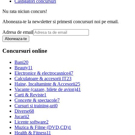
Castigatori concursuri
Nu rata niciun concurs!
Aboneaza-te la newsletter si primesti concursuri noi pe email.
Adresa de email
Aboneaza-te
Concursuri online
Bani
20
Beauty
11
Electronice & electrocasnice
47
Calculatoare & accesorii IT
23
Haine, Incaltaminte & Accesorii
25
Vacante (cazare, bilete de avion)
41
Carti & Reviste
1
Concerte & spectacole
7
Cursuri si training-uri
0
Diverse
68
Jucarii
2
Licente software
2
Muzica & Filme (DVD,CD)
1
Health & Fitness
11