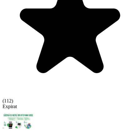
(
112
)
Expirat