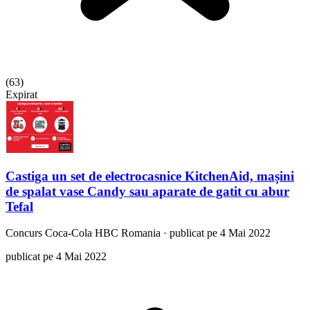
(
63
)
Expirat
Castiga un set de electrocasnice KitchenAid, mașini
de spalat vase Candy sau aparate de gatit cu abur
Tefal
Concurs
Coca-Cola HBC Romania
·
publicat pe 4 Mai 2022
publicat pe 4 Mai 2022