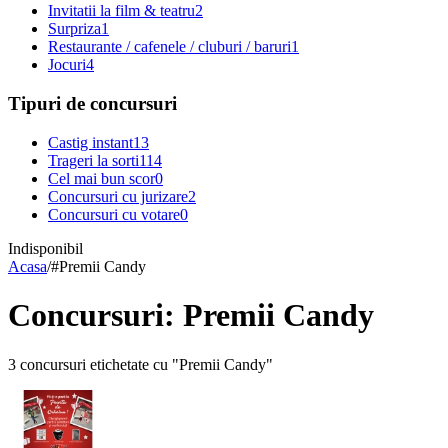
Invitatii la film & teatru
2
Surpriza
1
Restaurante / cafenele / cluburi / baruri
1
Jocuri
4
Tipuri de concursuri
Castig instant
13
Trageri la sorti
114
Cel mai bun scor
0
Concursuri cu jurizare
2
Concursuri cu votare
0
Indisponibil
Acasa
/
#
Premii Candy
Concursuri: Premii Candy
3 concursuri etichetate cu "Premii Candy"