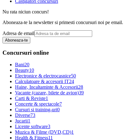
Castigatori concursuri
Nu rata niciun concurs!
Aboneaza-te la newsletter si primesti concursuri noi pe email.
Adresa de email
Aboneaza-te
Concursuri online
Bani
20
Beauty
10
Electronice & electrocasnice
50
Calculatoare & accesorii IT
24
Haine, Incaltaminte & Accesorii
28
Vacante (cazare, bilete de avion)
39
Carti & Reviste
1
Concerte & spectacole
7
Cursuri si training-uri
0
Diverse
73
Jucarii
1
Licente software
3
Muzica & Filme (DVD,CD)
1
Health & Fitness
11