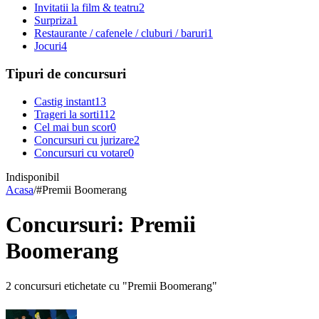
Invitatii la film & teatru
2
Surpriza
1
Restaurante / cafenele / cluburi / baruri
1
Jocuri
4
Tipuri de concursuri
Castig instant
13
Trageri la sorti
112
Cel mai bun scor
0
Concursuri cu jurizare
2
Concursuri cu votare
0
Indisponibil
Acasa
/
#
Premii Boomerang
Concursuri: Premii
Boomerang
2 concursuri etichetate cu "Premii Boomerang"