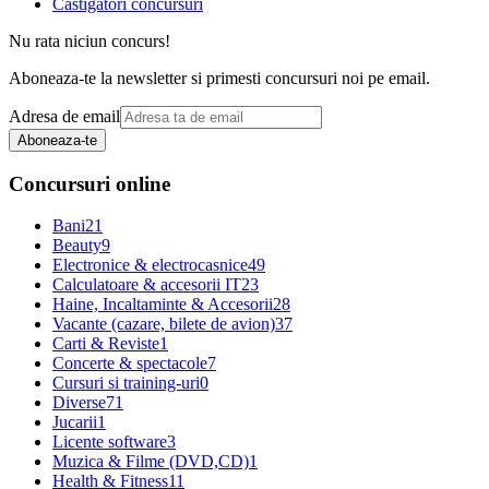
Castigatori concursuri
Nu rata niciun concurs!
Aboneaza-te la newsletter si primesti concursuri noi pe email.
Adresa de email
Aboneaza-te
Concursuri online
Bani
21
Beauty
9
Electronice & electrocasnice
49
Calculatoare & accesorii IT
23
Haine, Incaltaminte & Accesorii
28
Vacante (cazare, bilete de avion)
37
Carti & Reviste
1
Concerte & spectacole
7
Cursuri si training-uri
0
Diverse
71
Jucarii
1
Licente software
3
Muzica & Filme (DVD,CD)
1
Health & Fitness
11